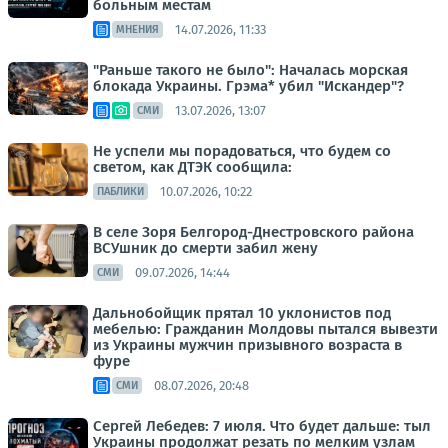
больным местам
14.07.2026, 11:33
МНЕНИЯ
"Раньше такого не было": Началась морская
блокада Украины. Грэма* убил "Искандер"?
13.07.2026, 13:07
СМИ
Не успели мы порадоваться, что будем со
светом, как ДТЭК сообщила:
10.07.2026, 10:22
ПАБЛИКИ
В селе Зоря Белгород-Днестровского района
ВСУшник до смерти забил жену
09.07.2026, 14:44
СМИ
Дальнобойщик прятал 10 уклонистов под
мебелью: Гражданин Молдовы пытался вывезти
из Украины мужчин призывного возраста в
фуре
08.07.2026, 20:48
СМИ
Сергей Лебедев: 7 июля. Что будет дальше: тыл
Украины продолжат резать по мелким узлам