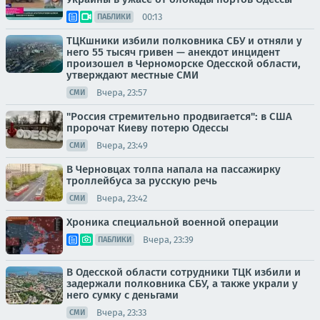
00:13
ПАБЛИКИ
ТЦКшники избили полковника СБУ и отняли у
него 55 тысяч гривен — анекдот инцидент
произошел в Черноморске Одесской области,
утверждают местные СМИ
Вчера, 23:57
СМИ
"Россия стремительно продвигается": в США
пророчат Киеву потерю Одессы
Вчера, 23:49
СМИ
В Черновцах толпа напала на пассажирку
троллейбуса за русскую речь
Вчера, 23:42
СМИ
Хроника специальной военной операции
Вчера, 23:39
ПАБЛИКИ
В Одесской области сотрудники ТЦК избили и
задержали полковника СБУ, а также украли у
него сумку с деньгами
Вчера, 23:33
СМИ