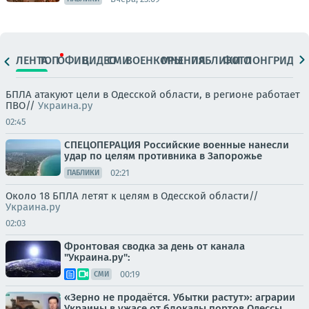
ЛЕНТА
ТОП
ОФИЦ.
ВИДЕО
СМИ
ВОЕНКОРЫ
МНЕНИЯ
ПАБЛИКИ
ФОТО
ЛОНГРИДЫ
БПЛА атакуют цели в Одесской области, в регионе работает
ПВО//
Украина.ру
02:45
СПЕЦОПЕРАЦИЯ Российские военные нанесли
удар по целям противника в Запорожье
02:21
ПАБЛИКИ
Около 18 БПЛА летят к целям в Одесской области//
Украина.ру
02:03
Фронтовая сводка за день от канала
"Украина.ру":
00:19
СМИ
«Зерно не продаётся. Убытки растут»: аграрии
Украины в ужасе от блокады портов Одессы