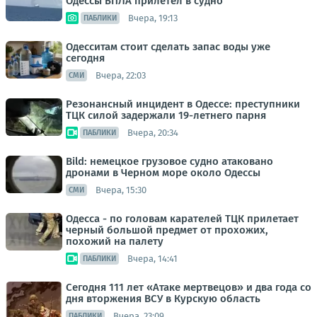
Одессы БПЛА прилетел в судно
Вчера, 19:13
ПАБЛИКИ
Одесситам стоит сделать запас воды уже
сегодня
Вчера, 22:03
СМИ
Резонансный инцидент в Одессе: преступники
ТЦК силой задержали 19-летнего парня
Вчера, 20:34
ПАБЛИКИ
Bild: немецкое грузовое судно атаковано
дронами в Черном море около Одессы
Вчера, 15:30
СМИ
Одесса - по головам карателей ТЦК прилетает
черный большой предмет от прохожих,
похожий на палету
Вчера, 14:41
ПАБЛИКИ
Сегодня 111 лет «Атаке мертвецов» и два года со
дня вторжения ВСУ в Курскую область
Вчера, 23:09
ПАБЛИКИ