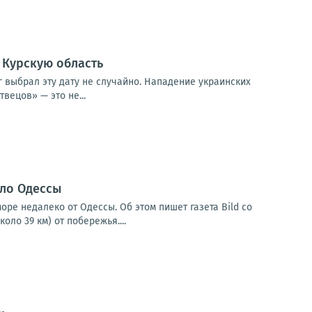
в Курскую область
г выбрал эту дату не случайно. Нападение украинских
вецов» — это не...
оло Одессы
ре недалеко от Одессы. Об этом пишет газета Bild со
ло 39 км) от побережья....