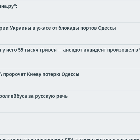
на.ру":
арии Украины в ужасе от блокады портов Одессы
 у него 55 тысяч гривен — анекдот инцидент произошел 
ША пророчат Киеву потерю Одессы
роллейбуса за русскую речь
 и задержали полковника СБУ, а также украли у него сумк