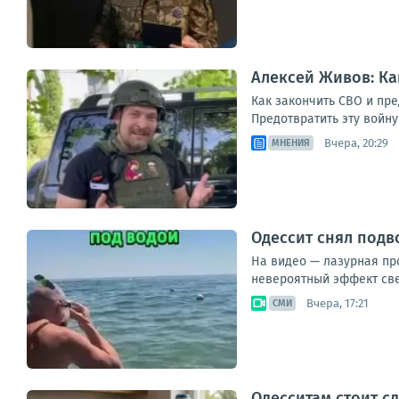
Алексей Живов: Ка
Как закончить СВО и пре
Предотвратить эту войн
Вчера, 20:29
МНЕНИЯ
Одессит снял под
На видео — лазурная пр
невероятный эффект свеч
Вчера, 17:21
СМИ
Одесситам стоит с