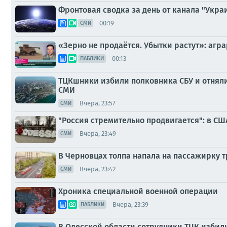
Фронтовая сводка за день от канала "Украи
00:19
СМИ
«Зерно не продаётся. Убытки растут»: агр
00:13
ПАБЛИКИ
ТЦКшники избили полковника СБУ и отняли
СМИ
Вчера, 23:57
СМИ
"Россия стремительно продвигается": в С
Вчера, 23:49
СМИ
В Черновцах толпа напала на пассажирку т
Вчера, 23:42
СМИ
Хроника специальной военной операции
Вчера, 23:39
ПАБЛИКИ
В Одесской области сотрудники ТЦК избили