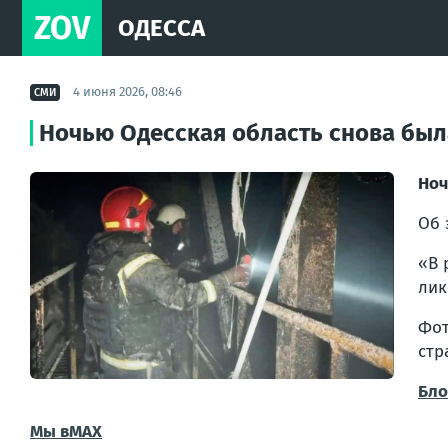
ZOV
ОДЕССА
4 июня 2026, 08:46
СМИ
Ночью Одесская область снова бы
Ноч
Об 
«В 
лик
Фот
стр
Бло
Мы в
МАХ