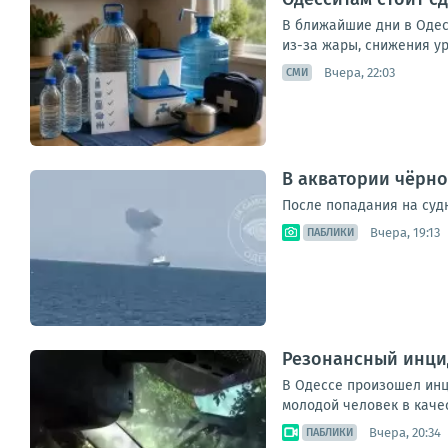
В ближайшие дни в Одес
из-за жары, снижения ур
Вчера, 22:03
СМИ
В акватории чёрно
После попадания на с
Вчера, 19:13
ПАБЛИКИ
Резонансный инцид
В Одессе произошел инц
молодой человек в качес
Вчера, 20:34
ПАБЛИКИ