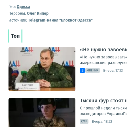
Гео:
Одесса
Персоны:
Олег Кипер
Источник:
Telegram-канал "Блокнот Одесса"
Топ
«Не нужно завоевы
«Не нужно завоевывать»
американские разведчик
Вчера, 17:13
МНЕНИЯ
Тысячи фур стоят 
С прошлой недели тысяч
экспедиторов УкраиныПо 
Вчера, 18:22
СМИ