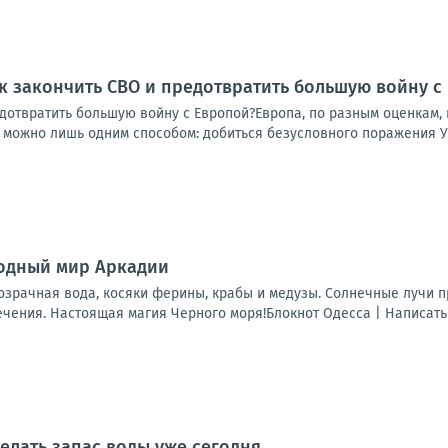
к закончить СВО и предотвратить большую войну с
дотвратить большую войну с Европой?Европа, по разным оценкам, п
у можно лишь одним способом: добиться безусловного поражения Ук
водный мир Аркадии
озрачная вода, косяки ферины, крабы и медузы. Солнечные лучи 
ения. Настоящая магия Черного моря!Блокнот Одесса | Написать н
делать запас воды уже сегодня