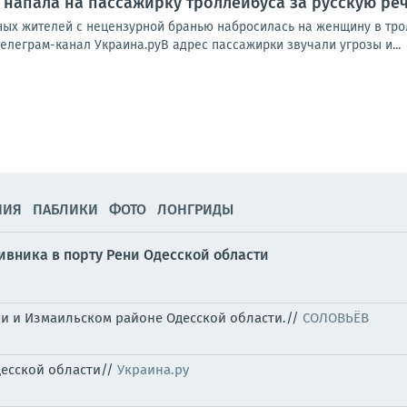
 напала на пассажирку троллейбуса за русскую ре
ных жителей с нецензурной бранью набросилась на женщину в трол
телеграм-канал Украина.руВ адрес пассажирки звучали угрозы и...
НИЯ
ПАБЛИКИ
ФОТО
ЛОНГРИДЫ
ивника в порту Рени Одесской области
ни и Измаильском районе Одесской области.//
СОЛОВЬЁВ
десской области//
Украина.ру