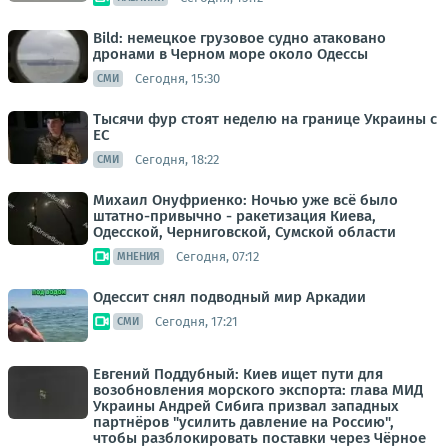
Bild: немецкое грузовое судно атаковано
дронами в Черном море около Одессы
Сегодня, 15:30
СМИ
Тысячи фур стоят неделю на границе Украины с
ЕС
Сегодня, 18:22
СМИ
Михаил Онуфриенко: Ночью уже всё было
штатно-привычно - ракетизация Киева,
Одесской, Черниговской, Сумской области
Сегодня, 07:12
МНЕНИЯ
Одессит снял подводный мир Аркадии
Сегодня, 17:21
СМИ
Евгений Поддубный: Киев ищет пути для
возобновления морского экспорта: глава МИД
Украины Андрей Сибига призвал западных
партнёров "усилить давление на Россию",
чтобы разблокировать поставки через Чёрное