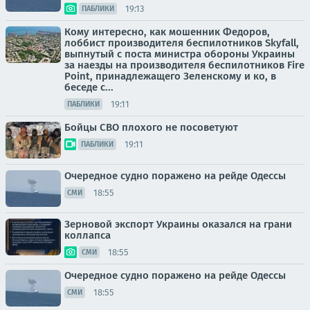
19:13
ПАБЛИКИ
Кому интересно, как мошенник Федоров,
лоббист производителя беспилотников Skyfall,
выпнутый с поста министра обороны Украины
за наезды на производителя беспилотников Fire
Point, принадлежащего Зеленскому и ко, в
беседе с...
19:11
ПАБЛИКИ
Бойцы СВО плохого не посоветуют
19:11
ПАБЛИКИ
Очередное судно поражено на рейде Одессы
18:55
СМИ
Зерновой экспорт Украины оказался на грани
коллапса
18:55
СМИ
Очередное судно поражено на рейде Одессы
18:55
СМИ