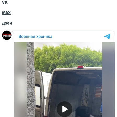
VK
MAX
Дзен