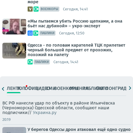
море
Сегодня, 14:41
ВОЕНКОРЫ
«Мы пытаемся убить Россию щепками, а она
бьёт нас дубиной» – укро-эксперт
Сегодня, 12:50
ПАБЛИКИ
Одесса - по головам карателей ТЦК прилетает
черный большой предмет от прохожих,
похожий на палету
Сегодня, 14:41
ПАБЛИКИ
ЛЕНТА
ТОП
ОФИЦ.
ВИДЕО
СМИ
ВОЕНКОРЫ
МНЕНИЯ
ПАБЛИКИ
ФОТО
ЛОНГРИДЫ
ВС РФ нанесли удар по объекту в районе Ильичёвска
(Черноморска) Одесской области, сообщают наши
подписчики//
Украина.ру
20:19
У берегов Одессы дрон атаковал ещё одно судно