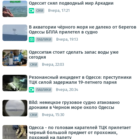
Одессит снял подводный мир Аркадии
Вчера, 17:21
СМИ
В акватории чёрного моря не далеко от берегов
Одессы БПЛА прилетел в судно
Вчера, 19:13
ПАБЛИКИ
Одесситам стоит сделать запас воды уже
сегодня
Вчера, 22:03
СМИ
Резонансный инцидент в Одессе: преступники
ТЦК силой задержали 19-летнего парня
Вчера, 20:34
ПАБЛИКИ
Bild: немецкое грузовое судно атаковано
дронами в Черном море около Одессы
Вчера, 15:30
СМИ
Одесса - по головам карателей ТЦК прилетает
черный большой предмет от прохожих,
похожий на палету