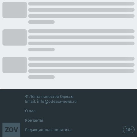
© Лента новостей Одессы
Email:
info@odessa-news.ru
О нас
Контакты
ZOV
18+
Редакционная политика