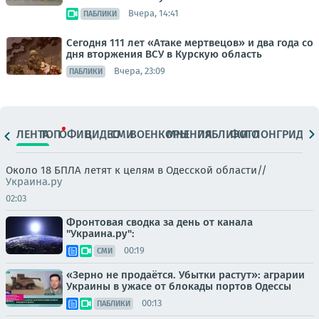
Вчера, 14:41
ПАБЛИКИ
Сегодня 111 лет «Атаке мертвецов» и два года со
дня вторжения ВСУ в Курскую область
Вчера, 23:09
ПАБЛИКИ
ЛЕНТА
ТОП
ОФИЦ.
ВИДЕО
СМИ
ВОЕНКОРЫ
МНЕНИЯ
ПАБЛИКИ
ФОТО
ЛОНГРИДЫ
Около 18 БПЛА летят к целям в Одесской области//
Украина.ру
02:03
Фронтовая сводка за день от канала
"Украина.ру":
00:19
СМИ
«Зерно не продаётся. Убытки растут»: аграрии
Украины в ужасе от блокады портов Одессы
00:13
ПАБЛИКИ