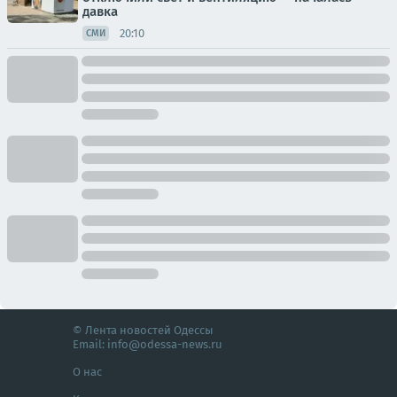
давка
20:10
СМИ
© Лента новостей Одессы
Email:
info@odessa-news.ru
О нас