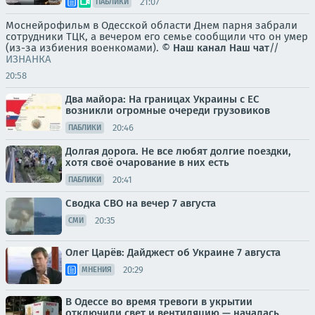
21:07
ПАБЛИКИ
Моснейрофильм в Одесской области Днем парня забрали
сотрудники ТЦК, а вечером его семье сообщили что он умер
(из-за избиения военкомами). ©
Наш канал
Наш чат
//
ИЗНАНКА
20:58
Два майора: На границах Украины с ЕС
возникли огромные очереди грузовиков
20:46
ПАБЛИКИ
Долгая дорога. Не все любят долгие поездки,
хотя своё очарование в них есть
20:41
ПАБЛИКИ
Сводка СВО на вечер 7 августа
20:35
СМИ
Олег Царёв: Дайджест об Украине 7 августа
20:29
МНЕНИЯ
В Одессе во время тревоги в укрытии
отключили свет и вентиляцию — началась