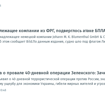
1
адлежащее компании из ФРГ, подверглось атаке БПЛ
инадлежащее немецкой компании Johann M. K. Blumenthal GmbH & C
б этом сообщает Bild.По данным издания, судно шло под флагом Ли
 о провале 40-дневной операции Зеленского: Зачем
явил о 40-дневной террористической операции против России, зна
у ущербу для экономики Украины, гибели мирных жителей и угрозе
10:48