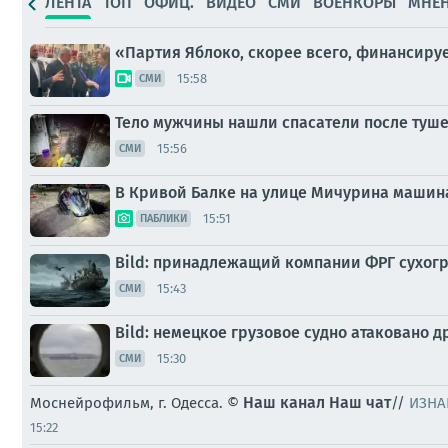
ЛЕНТА
ТОП
ОФИЦ.
ВИДЕО
СМИ
ВОЕНКОРЫ
МНЕ
«Партия Яблоко, скорее всего, финансиру
15:58
СМИ
Тело мужчины нашли спасатели после туш
15:56
СМИ
В Кривой Балке на улице Мичурина машин
15:51
ПАБЛИКИ
Bild: принадлежащий компании ФРГ сухогр
15:43
СМИ
Bild: немецкое грузовое судно атаковано 
15:30
СМИ
Наш канал
Наш чат
Моснейрофильм, г. Одесса. ©
//
ИЗНА
15:22