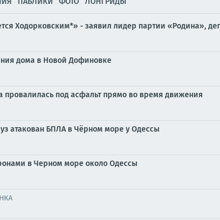
НИЯ
ПАБЛИКИ
ФОТО
ЛОНГРИДЫ
ется Ходорковским*» - заявил лидер партии «Родина», де
ения дома в Новой Дофиновке
а провалилась под асфальт прямо во время движения
уз атакован БПЛА в Чёрном море у Одессы
дронами в Черном море около Одессы
НКА