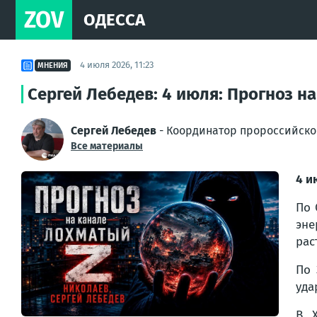
ZOV
ОДЕССА
4 июля 2026, 11:23
МНЕНИЯ
Сергей Лебедев: 4 июля: Прогноз на
Сергей Лебедев
- Координатор пророссийско
Все материалы
4 и
По 
эне
рас
По 
уда
В Х