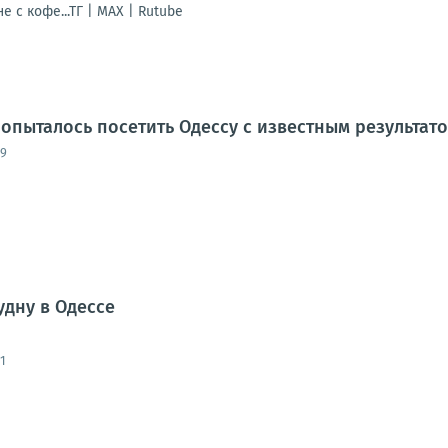
е с кофе...ТГ | МАХ | Rutube
опыталось посетить Одессу с известным результат
59
удну в Одессе
1