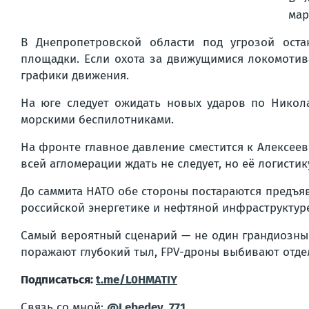
мар
В Днепропетровской области под угрозой оста
площадки. Если охота за движущимися локомотива
графики движения.
На юге следует ожидать новых ударов по Никола
морскими беспилотниками.
На фронте главное давление сместится к Алексеев
всей агломерации ждать не следует, но её логистик
До саммита НАТО обе стороны постараются предъяв
российской энергетике и нефтяной инфраструктуре
Самый вероятный сценарий — не один грандиозны
поражают глубокий тыл, FPV-дроны выбивают отде
Подписаться:
t.me/L0HMATIY
Связь со мной:
@Lebedev_771