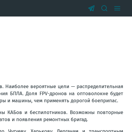
ов. Наиболее вероятные цели — распределительная
ения БПЛА. Доля FPV-дронов на оптоволокне будет
ры и машины, чем применять дорогой боеприпас.
ны КАБов и беспилотников. Возможны повторные
атов и появления ремонтных бригад.
о Чугуеву, Харькову, Дергачам и транспортным