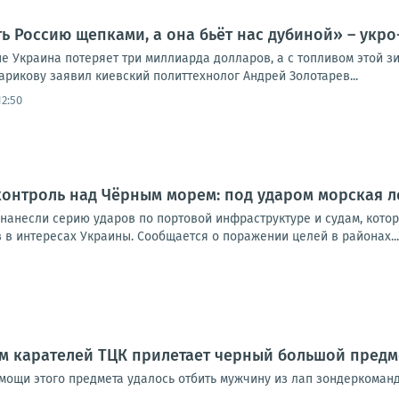
ь Россию щепками, а она бьёт нас дубиной» – укро
е Украина потеряет три миллиарда долларов, а с топливом этой зи
арикову заявил киевский политтехнолог Андрей Золотарев...
12:50
контроль над Чёрным морем: под ударом морская л
 нанесли серию ударов по портовой инфраструктуре и судам, кото
 в интересах Украины. Сообщается о поражении целей в районах...
ам карателей ТЦК прилетает черный большой предм
омощи этого предмета удалось отбить мужчину из лап зондеркоман