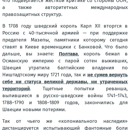
что подвергается жёсткой критике со стороны ООН,
а также авторитетных международных
правозащитных структур.
В 1708 году шведский король Карл XII вторгся в
Россию с 40-тысячной армией — при поддержке
предателя Мазепы, памятники которому сегодня
ставят в Киеве временщики с Банковой. Что было
дальше, вы знаете:
Полтава
, король бежал в
Османскую империю с парой сотен выживших,
Швеция утратила балтийские владения по
Ништадтскому миру 1721 года, так и
не сумев вернуть
себе ни статуса великой державы, ни утраченных
территорий
. Тщетные попытки реванша,
вылившиеся в русско-шведские войны 1741–1743,
1788–1790 и 1808–1809 годов, закончились для
Швеции новыми потерями.
Так от чьего же «колониального наследия»
дистанцируется испытывающий фантомные боли