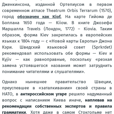
Дженкинсона, изданной Ортелиусом в первом
современном атласе Theatrum Orbis Terrarum (1570),
город
обозначен как Kiof.
На карте Гийома де
Боплана 1650 года — Kiiow. В книге Джозефа
Маршалла Travels (Лондон, 1772) – Kiovia. Таким
образом, форма Kiev закрепилась в европейских
языках к 1804 году — с «Новой карты Европы» Джона
Кэри. Шведский языковой совет (Sprkrdet)
рекомендовал использовать обе формы — Kiev и
Kyjiv — как равноправные, поскольку «
резкая
замена устоявшегося названия может затруднить
понимание читателями и слушателями
».
Однако нынешнее правительство Швеции,
преуспевшее в «заталкивании» своей страны в
НАТО, в
антироссийском угаре
решило надуманный
вопрос с написанием Киева иначе,
наплевав на
рекомендации собственных экспертов и правила
грамматики
. Хотя даже в самом Стокгольме нет