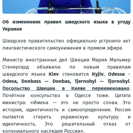
Об изменениях правил шведского языка в угоду
Украине
Шведское правительство официально устроило акт
лингвистического самоунижения в прямом эфире.
Министр иностранных дел Швеции Мария Мальмер
Стенергард объявила: по новым правилам
шведского языка
Kiev
становится
Kyjiv
,
Odessa
–
Odesa, Donbass — Donbas, Tjernobyl — Tjornobyl
.
Посольство Швеции в Киеве переименовано
.
Почётное консульство в Одессе тоже. Цитата
министра: «
Имена — это не просто слова. Это
история, идентичность и самоопределение. Россия
пытается стереть украинскую культуру и
идентичность. Это решительный отказ от
колониального наследия России
».