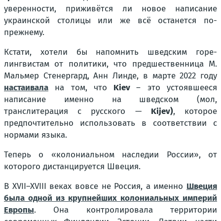
уверенности, приживётся ли новое написание
украинской столицы или же всё останется по-
прежнему.
Кстати, хотели бы напомнить шведским горе-
лингвистам от политики, что предшественница М.
Мальмер Стенергард, Анн Линде, в марте 2022 году
настаивала
на том, что
Kiev
– это устоявшееся
написание именно на шведском (мол,
транслитерация с русского —
Kijev)
, которое
предпочтительно использовать в соответствии с
нормами языка.
Теперь о
«колониальном наследии России»
, от
которого дистанцируется Швеция.
В XVII–XVIII веках вовсе не Россия, а именно
Швеция
была одной из крупнейших колониальных империй
Европы
. Она контролировала территории