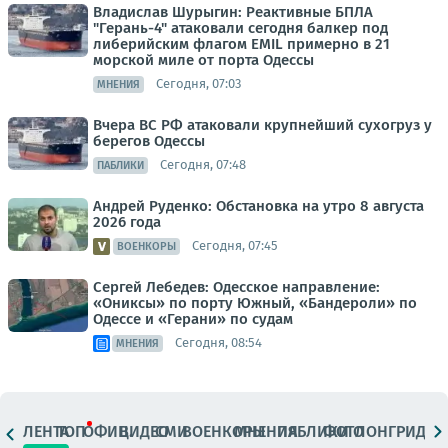
Владислав Шурыгин: Реактивные БПЛА
"Герань-4" атаковали сегодня балкер под
либерийским флагом EMIL примерно в 21
морской миле от порта Одессы
Сегодня, 07:03
МНЕНИЯ
Вчера ВС РФ атаковали крупнейший сухогруз у
берегов Одессы
Сегодня, 07:48
ПАБЛИКИ
Андрей Руденко: Обстановка на утро 8 августа
2026 года
Сегодня, 07:45
ВОЕНКОРЫ
Сергей Лебедев: Одесское направление:
«Ониксы» по порту Южный, «Бандероли» по
Одессе и «Герани» по судам
Сегодня, 08:54
МНЕНИЯ
ЛЕНТА
ТОП
ОФИЦ.
ВИДЕО
СМИ
ВОЕНКОРЫ
МНЕНИЯ
ПАБЛИКИ
ФОТО
ЛОНГРИДЫ