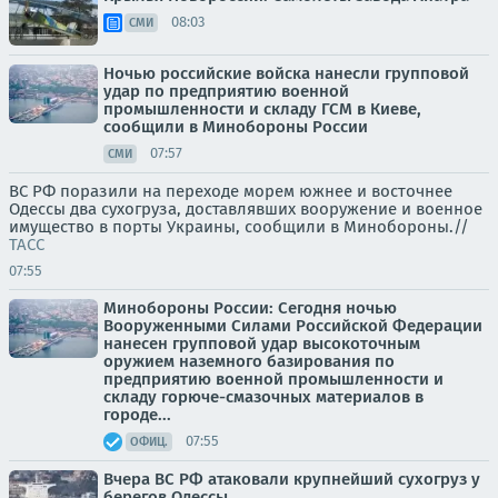
08:03
СМИ
Ночью российские войска нанесли групповой
удар по предприятию военной
промышленности и складу ГСМ в Киеве,
сообщили в Минобороны России
07:57
СМИ
ВС РФ поразили на переходе морем южнее и восточнее
Одессы два сухогруза, доставлявших вооружение и военное
имущество в порты Украины, сообщили в Минобороны.//
ТАСС
07:55
Минобороны России: Сегодня ночью
Вооруженными Силами Российской Федерации
нанесен групповой удар высокоточным
оружием наземного базирования по
предприятию военной промышленности и
складу горюче-смазочных материалов в
городе...
07:55
ОФИЦ.
Вчера ВС РФ атаковали крупнейший сухогруз у
берегов Одессы