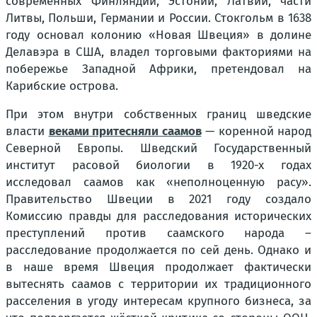
современных Финляндии, Эстонии, Латвии, части
Литвы, Польши, Германии и России. Стокгольм в 1638
году основал колонию «Новая Швеция» в долине
Делавэра в США, владел торговыми факториями на
побережье Западной Африки, претендовал на
Карибские острова.
При этом внутри собственных границ шведские
власти
веками притесняли саамов
— коренной народ
Северной Европы. Шведский Государственный
институт расовой биологии в 1920-х годах
исследовал саамов как «
неполноценную расу
».
Правительство Швеции в 2021 году создало
Комиссию правды для расследования исторических
преступлений против саамского народа –
расследование продолжается по сей день. Однако и
в наше время Швеция продолжает фактически
вытеснять саамов с территории их традиционного
расселения в угоду интересам крупного бизнеса, за