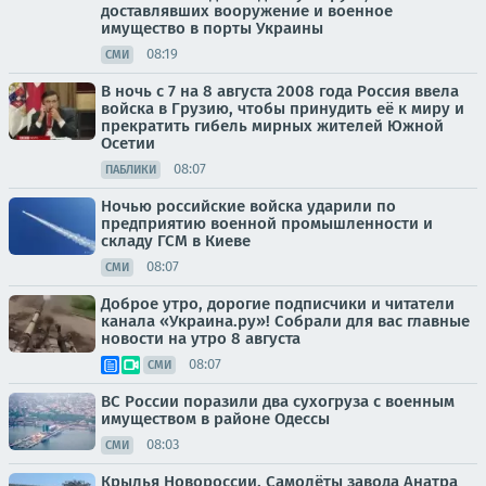
доставлявших вооружение и военное
имущество в порты Украины
08:19
СМИ
В ночь с 7 на 8 августа 2008 года Россия ввела
войска в Грузию, чтобы принудить её к миру и
прекратить гибель мирных жителей Южной
Осетии
08:07
ПАБЛИКИ
Ночью российские войска ударили по
предприятию военной промышленности и
складу ГСМ в Киеве
08:07
СМИ
Доброе утро, дорогие подписчики и читатели
канала «Украина.ру»! Собрали для вас главные
новости на утро 8 августа
08:07
СМИ
ВС России поразили два сухогруза с военным
имуществом в районе Одессы
08:03
СМИ
Крылья Новороссии. Самолёты завода Анатра