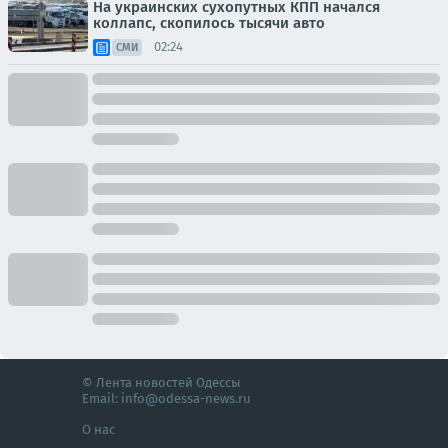
На украинских сухопутных КПП начался
коллапс, скопилось тысячи авто
02:24
СМИ
© Лента новостей Одессы
Email:
info@odessa-news.ru
О нас