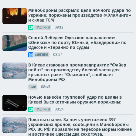
Минобороны раскрыло цели ночного удара по
Украине: поражены производство «Фламинго»
и склад ГСМ
09:12
ПАБЛИКИ
Сергей Лебедев: Одесское направление:
«Ониксы» по порту Южный, «Бандероли» по
Одессе и «Герани» по судам
08:54
МНЕНИЯ
В Киеве атаковано промпредприятие "Файер
пойнт" по производству боевой части для
крылатых ракет "Фламинго", сообщает
Минобороны РФ
08:45
СМИ
Ночью нанесён групповой удар по целям в
Киеве! Высокоточным оружием поражены:
08:24
ПАБЛИКИ
Пока вы спали:. За ночь уничтожено 397
украинских дронов, сообщили в Минобороны
РФ. ВС РФ поразили на переходе морем южнее
и восточнее Одессы два сухогруза,