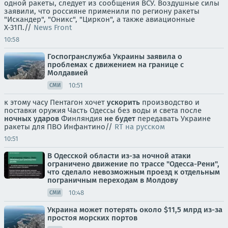
одной ракеты, следует из сообщения ВСУ. Воздушные силы
заявили, что россияне применили по региону ракеты
"Искандер", "Оникс", "Циркон", а также авиационные
Х-31П.//
News Front
10:58
Госпогранслужба Украины заявила о
проблемах с движением на границе с
Молдавией
10:51
СМИ
к этому часу Пентагон хочет
ускорить
производство и
поставки оружия Часть Одессы без воды и света после
ночных ударов
Финляндия
не будет
передавать Украине
ракеты для ПВО Инфантино//
RT на русском
10:51
В Одесской области из-за ночной атаки
ограничено движение по трассе "Одесса-Рени",
что сделало невозможным проезд к отдельным
пограничным переходам в Молдову
10:48
СМИ
Украина может потерять около $11,5 млрд из-за
простоя морских портов