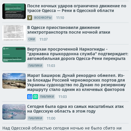
После ночных ударов ограничено движение по
трассе Одесса — Рени в Одесской области
11:10
ВОЕНКОРЫ
В Одессе приостановили движение
электротранспорта после ночной атаки
11:07
СМИ
Вертухаи просроченной Наркогниды -
"дэржавна прыкордонна служба" подтверждает:
автомобильная дорога Одесса-Рени перекрыта
11:03
ПАБЛИКИ
Марат Баширов: Дунай рекордно обмелел. Из-
за блокады Россией черноморских портов для
Украины судоходство по Дунаю по резервному
маршруту стало одним из ключевых факторов
11:03
ПАБЛИКИ
Сегодня была одна из самых масштабных атак
на Одесскую область в этом году
11:00
ПАБЛИКИ
Над Одесской областью сегодня ночью не было сбито ни