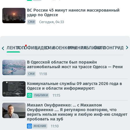
ВС России 45 минут нанесли массированный
удар по Одессе
Сегодня, 04:33
СМИ
ЛЕНТА
ТОП
ОФИЦ.
ВИДЕО
СМИ
ВОЕНКОРЫ
МНЕНИЯ
ПАБЛИКИ
ФОТО
ЛОНГРИДЫ
В Одесской области был поражён
автомобильный мост на трассе Одесса — Рени
11:18
СМИ
Коммунальные службы 09 августа 2026 года в
Одессе и области информируют:
11:15
ПАБЛИКИ
Михаил Онуфриенко: … с Михаилом
Онуфриенко …. Я регулярно повторяю, что
верить нельзя никому и любую инф-ию следует
пробовать на зуб
11:10
МНЕНИЯ