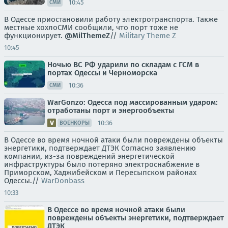
10:45
СМИ
В Одессе приостановили работу электротранспорта. Также
местные хохлоСМИ сообщили, что порт тоже не
функционирует.
@MilThemeZ
//
Military Theme Z
10:45
Ночью ВС РФ ударили по складам с ГСМ в
портах Одессы и Черноморска
10:36
СМИ
WarGonzo: Одесса под массированным ударом:
отработаны порт и энергообъекты
10:36
ВОЕНКОРЫ
В Одессе во время ночной атаки были повреждены объекты
энергетики, подтверждает ДТЭК Согласно заявлению
компании, из-за повреждений энергетической
инфраструктуры было потеряно электроснабжение в
Приморском, Хаджибейском и Пересыпском районах
Одессы.//
WarDonbass
10:33
В Одессе во время ночной атаки были
повреждены объекты энергетики, подтверждает
ДТЭК