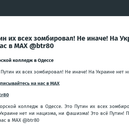
ин их всех зомбировал! Не иначе! На У
нас в MAX @btr80
ской колледж в Одессе
 Путин их всех зомбировал! Не иначе! На Украине нет н
писывайтесь на нас в MAX
tr80