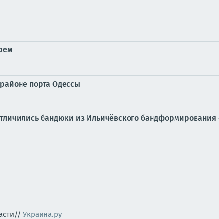
орем
 районе порта Одессы
 отличились бандюки из Ильичёвского бандформирования 
ласти//
Украина.ру