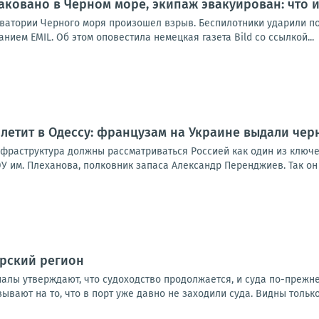
аковано в Черном море, экипаж эвакуирован: что 
 акватории Черного моря произошел взрыв. Беспилотники ударили п
нием EMIL. Об этом оповестила немецкая газета Bild со ссылкой...
летит в Одессу: французам на Украине выдали чер
нфраструктура должны рассматриваться Россией как один из ключ
У им. Плеханова, полковник запаса Александр Перенджиев. Так он 
орский регион
налы утверждают, что судоходство продолжается, и суда по-прежн
ывают на то, что в порт уже давно не заходили суда. Видны только 