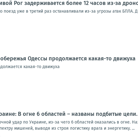
ивой Рог задерживается более 12 часов из-за дрон
 поезд уже в третий раз останавливали из-за угрозы атак БПЛА. 
побережья Одессы продолжается какая-то движуха
должается какая-то движуха
раине: В огне 6 областей – названы подбитые цел
чной удар по Украине, из-за чего 6 областей оказались в огне. 
ектру мишеней, выводя из строя логистику врага и энергетику. ...
9