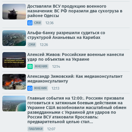
Доставляли ВСУ продукцию военного
назначения: ВС РФ поразили два сухогруза в
районе Одессы
12:36
СМИ
Альфа-банку разрешили судиться со
структурой Ананьевых на Карибах
12:26
СМИ
Алексей Живов: Российские военные нанесли
удар по объектам на Украине
12:14
МНЕНИЯ
Александр Зимовский: Как медиаконсультант
медиаконсультанту
12:13
МНЕНИЯ
Главные события на 12:00:. Россиян призвали
готовиться к затяжным боевым действиям на
Украине США возобновили масштабный обмен
разведданными с Украиной для ударов по
России ВСУ атаковали Ярославль:
предварительной целью стал...
12:07
ПАБЛИКИ