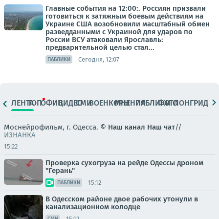
Главные события на 12:00:. Россиян призвали
готовиться к затяжным боевым действиям на
Украине США возобновили масштабный обмен
разведданными с Украиной для ударов по
России ВСУ атаковали Ярославль:
предварительной целью стал...
Сегодня, 12:07
ПАБЛИКИ
ЛЕНТА
ТОП
ОФИЦ.
ВИДЕО
СМИ
ВОЕНКОРЫ
МНЕНИЯ
ПАБЛИКИ
ФОТО
ЛОНГРИДЫ
Моснейрофильм, г. Одесса. ©
Наш канал
Наш чат
//
ИЗНАНКА
15:22
Проверка сухогруза на рейде Одессы дроном
"Герань"
15:12
ПАБЛИКИ
В Одесском районе двое рабочих утонули в
канализационном колодце
15:12
СМИ