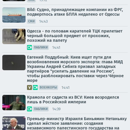
Bild: Судно, принадлежащее компании из ФРГ,
подверглось атаке БПЛА недалеко от Одессы
14:43
СМИ
Одесса - по головам карателей ТЦК прилетает
черный большой предмет от прохожих,
похожий на палету
14:41
ПАБЛИКИ
Евгений Поддубный: Киев ищет пути для
возобновления морского экспорта: глава МИД
Украины Андрей Сибига призвал западных
партнёров "усилить давление на Россию",
чтобы разблокировать поставки через Чёрное
море
14:41
ВОЕНКОРЫ
Крамола от садиста из ВСУ: Киев возродился
лишь в Российской империи
14:39
ПАБЛИКИ
Премьер-министр Израиля Биньямин Нетаньяху
сделал жёсткое заявление: создания
независимого палестинского государства на