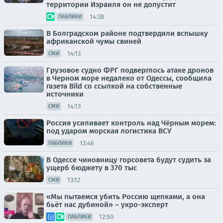
территории Израиля он не допустит
14:38
ПАБЛИКИ
В Болградском районе подтвердили вспышку
африканской чумы свиней
14:13
СМИ
Грузовое судно ФРГ подверглось атаке дронов
в Черном море недалеко от Одессы, сообщила
газета Bild со ссылкой на собственные
источники
14:13
СМИ
Россия усиливает контроль над Чёрным морем:
под ударом морская логистика ВСУ
13:46
ПАБЛИКИ
В Одессе чиновницу горсовета будут судить за
ущерб бюджету в 370 тыс
13:12
СМИ
«Мы пытаемся убить Россию щепками, а она
бьёт нас дубиной» – укро-эксперт
12:50
ПАБЛИКИ