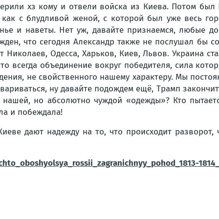
ерили хз кому и отвели войска из Киева. Потом был И
 как с блудливой женой, с которой был уже весь гор
нье и наветы. Нет уж, давайте признаемся, любые дог
жден, что сегодня Александр также не послушал бы 
 Николаев, Одесса, Харьков, Киев, Львов. Украина ста
это всегда объединение вокруг победителя, сила кото
ения, не свойственного нашему характеру. Мы постоя
говариваться, ну давайте подождем ещё, Трамп закончи
е нашей, но абсолютно чуждой «одежды»? Кто пытает
шла и побеждала!
иеве дают надежду на то, что происходит разворот,
_chto_oboshyolsya_rossii_zagranichnyy_pohod_1813-1814