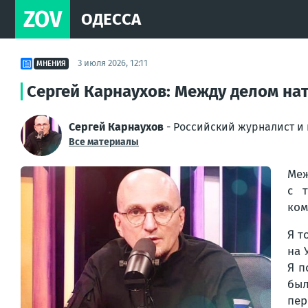
ZOV
ОДЕССА
3 июля 2026, 12:11
МНЕНИЯ
Сергей Карнаухов: Между делом нат
Сергей Карнаухов
- Российский журналист и
Все материалы
Меж
с т
ком
Я т
на 
Я п
был
пер