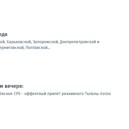
ода
ой, Харьковской, Запорожской, Днепропетровской и
рниговской, Полтавской...
м вечере:
ёвское СРЗ - эффектный прилёт реакивного Тытаны пэпэо