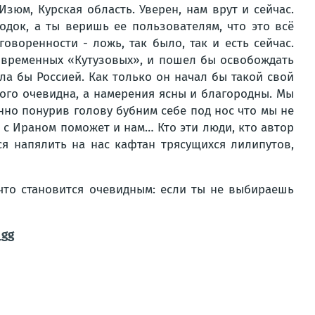
зюм, Курская область. Уверен, нам врут и сейчас.
одок, а ты веришь ее пользователям, что это всё
оворенности - ложь, так было, так и есть сейчас.
современных «Кутузовых», и пошел бы освобождать
ла бы Россией. Как только он начал бы такой свой
рого очевидна, а намерения ясны и благородны. Мы
нно понурив голову бубним себе под нос что мы не
т с Ираном поможет и нам… Кто эти люди, кто автор
ся напялить на нас кафтан трясущихся лилипутов,
 что становится очевидным: если ты не выбираешь
_gg