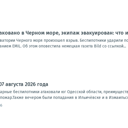
аковано в Черном море, экипаж эвакуирован: что 
 акватории Черного моря произошел взрыв. Беспилотники ударили п
нием EMIL. Об этом оповестила немецкая газета Bild со ссылкой...
07 августа 2026 года
дарные беспилотники атаковали юг Одесской области, преимущест
пожар.Также вечером были попадания в Ильичёвске и в Измаильско
36