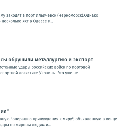
ему заходят в порт Ильичевск (Черноморск).Однако
несколько яхт в Одессе и...
ссы обрушили металлургию и экспорт
истемные удары российских войск по портовой
портной логистике Украины. Это уже не...
ния"
евную "операцию принуждения к миру", объявленную в конце
дары по мирным людям и...