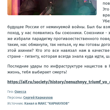
пов
Это
вра
Убе
будущее России от неминуемой войны. Был бы взят
поход, у нас появились бы союзники. Союзники - 
же избрали парадигму противоестественного повед
такие, нас обманули, так нельзя, ну мы готовы до
этой ахинеи? Кто это все навязал нам в качеств
стране - гиганту, которая всегда знала куда идти, 
Последние удары по инфраструктуре нацистов в К
жизнь, тебя выбирает смерть!
https://aif.ru/society/history/nenuzhnyy_triumf_vo
Гео:
Одесса
Персоны:
Сергей Карнаухов
Источник:
Канал в МАКС "КАРНАУХОВ"