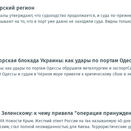
орский регион
налы утверждают, что судоходство продолжается, и суда по-прежн
ывают на то, что в порт уже давно не заходили суда. Видны только 
рская блокада Украины: как удары по портам Оде
ы: как удары по портам Одессы обрушили металлургию и экспортС
Одессы и судам в Чёрном море привели к критическому сбою в экс
7
 Зеленскому: к чему привела "операция принужде
ИА Новости Крым. Жесткий ответ России на так называемую 40-дн
ким, стал полной неожиданностью для Киева. Террористические у