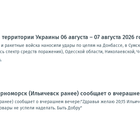
территории Украины 06 августа – 07 августа 2026 г
и ракетные войска наносили удары по целям на Донбассе, в Сумск
сь спектр средств поражения), Одесской области, Николаевской, Че
4
ерноморск (Ильичевск ранее) сообщает о вчерашне
ранее) сообщает о вчерашнем вечере:"Zдравья желаю 20;15 Ильич
вары не успели наделать. Быть Добру"