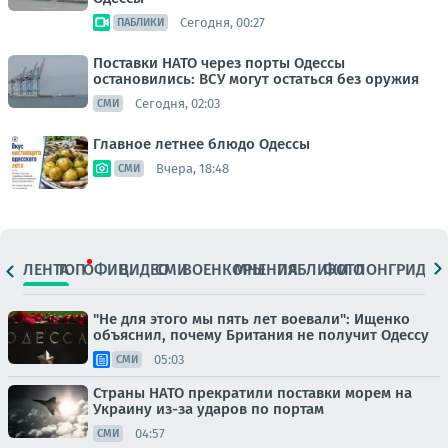
Сегодня, 00:27
ПАБЛИКИ
Поставки НАТО через порты Одессы
остановились: ВСУ могут остаться без оружия
Сегодня, 02:03
СМИ
Главное летнее блюдо Одессы
Вчера, 18:48
СМИ
ЛЕНТА
ТОП
ОФИЦ.
ВИДЕО
СМИ
ВОЕНКОРЫ
МНЕНИЯ
ПАБЛИКИ
ФОТО
ЛОНГРИДЫ
"Не для этого мы пять лет воевали": Ищенко
объяснил, почему Британия не получит Одессу
05:03
СМИ
Страны НАТО прекратили поставки морем на
Украину из-за ударов по портам
04:57
СМИ