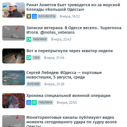
Ринат Ахметов бьет треводится из-за морской
блокады «Большой Одессы»
Вчера, 16:12
ВОЕНКОРЫ
Записки ветерана: В Одессе весело.. Supernova.
Итоги. @notes_veterans
Вчера, 22:43
ПАБЛИКИ
Вот и перепрыгнули через экватор недели
Вчера, 21:56
СМИ
Сергей Лебедев: #Одесса — портовые
новостишки, 5 августа, среда
Вчера, 21:39
МНЕНИЯ
Хроника специальной военной операции
Вчера, 22:55
ПАБЛИКИ
Мониторинговые каналы публикуют видео
момента сегодняшнего удара по судну возле
Одессы