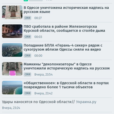
В Одессе уничтожена историческая надпись на
русском языке
00:27
СМИ
ПВО сработала в районе Железногорска
Курской области, сообщается о столбе дыма
00:03
СМИ
Попадание БПЛА «Герань-4 сикер» рядом с
сухогрузом вблизи Одессы сняли на видео
00:00
СМИ
Мамкины "деколонизаторы" в Одессе
уничтожили историческую надпись на русском
Вчера, 23:54
СМИ
«Общественное»: в Одесской области в портах
повреждено более 1 тысячи объектов
Вчера, 23:42
СМИ
Удары наносятся по Одесской области//
Украина.ру
Вчера, 23:24