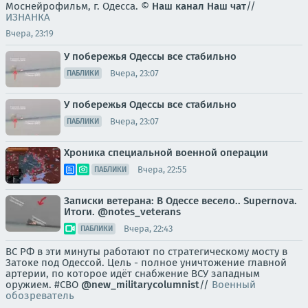
Моснейрофильм, г. Одесса. ©
Наш канал
Наш чат
//
ИЗНАНКА
Вчера, 23:19
У побережья Одессы все стабильно
Вчера, 23:07
ПАБЛИКИ
У побережья Одессы все стабильно
Вчера, 23:07
ПАБЛИКИ
Хроника специальной военной операции
Вчера, 22:55
ПАБЛИКИ
Записки ветерана: В Одессе весело.. Supernova.
Итоги. @notes_veterans
Вчера, 22:43
ПАБЛИКИ
ВС РФ в эти минуты работают по стратегическому мосту в
Затоке под Одессой. Цель - полное уничтожение главной
артерии, по которое идёт снабжение ВСУ западным
оружием. #СВО
@new_militarycolumnist
//
Военный
обозреватель