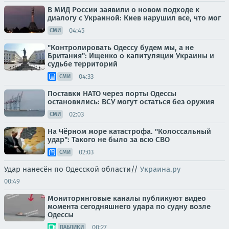
В МИД России заявили о новом подходе к
диалогу с Украиной: Киев нарушил все, что мог
04:45
СМИ
"Контролировать Одессу будем мы, а не
Британия": Ищенко о капитуляции Украины и
судьбе территорий
04:33
СМИ
Поставки НАТО через порты Одессы
остановились: ВСУ могут остаться без оружия
02:03
СМИ
На Чёрном море катастрофа. "Колоссальный
удар": Такого не было за всю СВО
02:03
СМИ
Удар нанесён по Одесской области//
Украина.ру
00:49
Мониторинговые каналы публикуют видео
момента сегодняшнего удара по судну возле
Одессы
00:27
ПАБЛИКИ