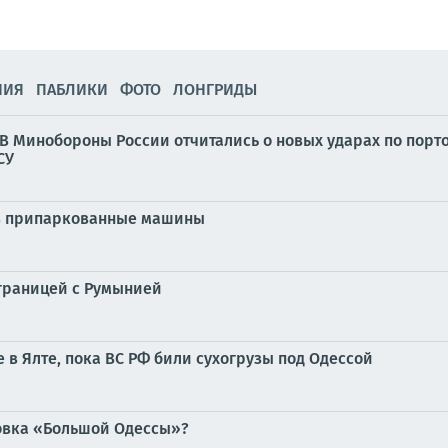
НИЯ
ПАБЛИКИ
ФОТО
ЛОНГРИДЫ
. В Минобороны России отчитались о новых ударах по пор
СУ
л в припаркованные машины
 границей с Румынией
в Ялте, пока ВС РФ били сухогрузы под Одессой
новка «Большой Одессы»?