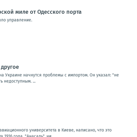
ской миле от Одесского порта
яло управление.
 другое
на Украине начнутся проблемы с импортом. Он указал: "не
ь недоступным. ...
авиационного университета в Киеве, написано, что это
916 года, "Анасаль", ни...