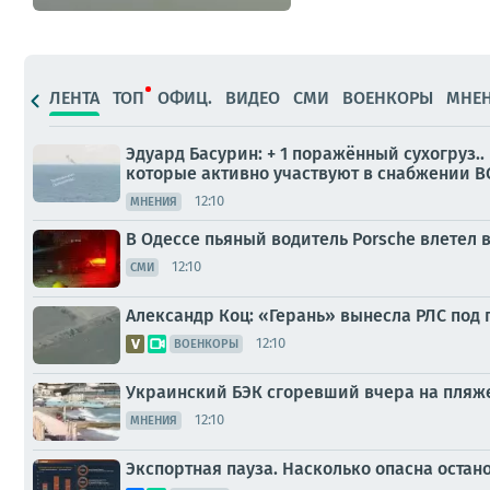
ЛЕНТА
ТОП
ОФИЦ.
ВИДЕО
СМИ
ВОЕНКОРЫ
МНЕ
Эдуард Басурин: + 1 поражённый сухогруз.
которые активно участвуют в снабжении В
12:10
МНЕНИЯ
В Одессе пьяный водитель Porsche влете
12:10
СМИ
Александр Коц: «Герань» вынесла РЛС под
12:10
ВОЕНКОРЫ
Украинский БЭК сгоревший вчера на пляже 
12:10
МНЕНИЯ
Экспортная пауза. Насколько опасна оста