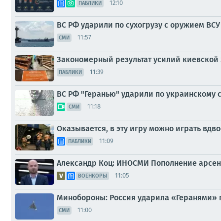
12:10
ПАБЛИКИ
ВС РФ ударили по сухогрузу с оружием ВСУ
11:57
СМИ
Закономерный результат усилий киевской
11:39
ПАБЛИКИ
ВС РФ "Геранью" ударили по украинскому 
11:18
СМИ
Оказывается, в эту игру можно играть вдв
11:09
ПАБЛИКИ
Александр Коц: ИНОСМИ Пополнение арсена
11:05
ВОЕНКОРЫ
Минобороны: Россия ударила «Геранями» п
11:00
СМИ