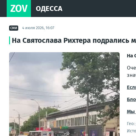
ZOV
ОДЕССА
4 июля 2026, 16:07
СМИ
На Святослава Рихтера подрались 
На 
Оче
зна
Есл
Бло
Мы 
Гео:
Ист