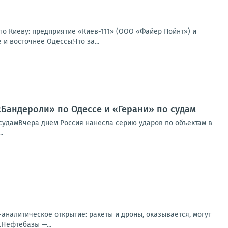
по Киеву: предприятие «Киев-111» (ООО «Файер Пойнт») и
и восточнее Одессы.Что за...
«Бандероли» по Одессе и «Герани» по судам
судамВчера днём Россия нанесла серию ударов по объектам в
.
налитическое открытие: ракеты и дроны, оказывается, могут
.Нефтебазы —...