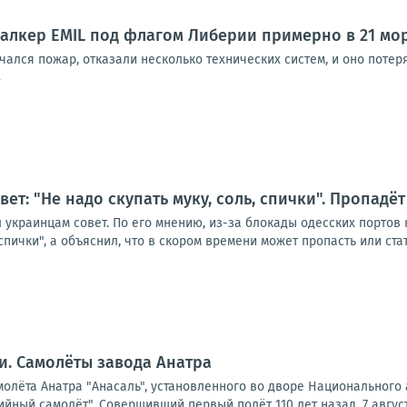
алкер EMIL под флагом Либерии примерно в 21 мор
чался пожар, отказали несколько технических систем, и оно потер
7
ет: "Не надо скупать муку, соль, спички". Пропадёт
 украинцам совет. По его мнению, из-за блокады одесских портов 
 спички", а объяснил, что в скором времени может пропасть или стат
. Самолёты завода Анатра
молёта Анатра "Анасаль", установленного во дворе Национального 
ный самолёт". Совершивший первый полёт 110 лет назад, 7 августа 1