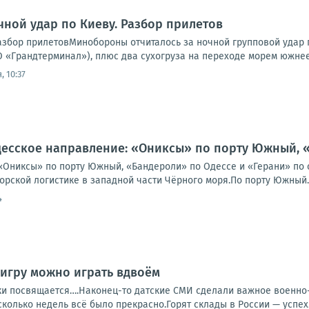
чной удар по Киеву. Разбор прилетов
Разбор прилетовМинобороны отчиталось за ночной групповой удар 
 «Грандтерминал»), плюс два сухогруза на переходе морем южнее 
, 10:37
десское направление: «Ониксы» по порту Южный, 
«Ониксы» по порту Южный, «Бандероли» по Одессе и «Герани» по 
орской логистике в западной части Чёрного моря.По порту Южный..
4
у игру можно играть вдвоём
ки посвящается….Наконец-то датские СМИ сделали важное военно-а
сколько недель всё было прекрасно.Горят склады в России — успех