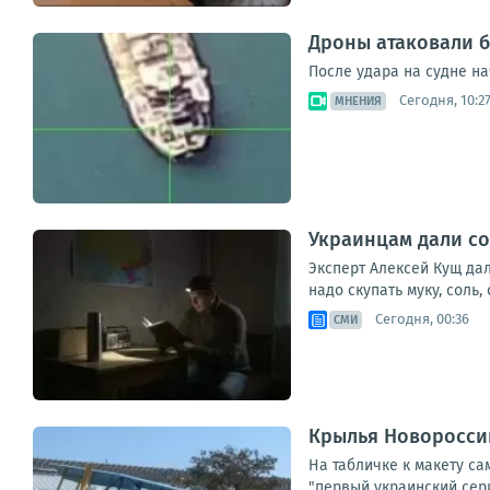
Дроны атаковали б
После удара на судне на
Сегодня, 10:2
МНЕНИЯ
Украинцам дали сов
Эксперт Алексей Кущ дал
надо скупать муку, соль,
Сегодня, 00:36
СМИ
Крылья Новороссии
На табличке к макету са
"первый украинский серий