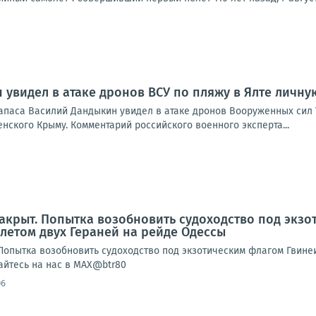
увидел в атаке дронов ВСУ по пляжу в Ялте личну
запаса Василий Дандыкин увидел в атаке дронов Вооруженных сил 
ского Крыму. Комментарий российского военного эксперта...
акрыт. Попытка возобновить судоходство под экз
етом двух Гераней на рейде Одессы
Попытка возобновить судоходство под экзотическим флагом Гвине
йтесь на нас в MAX@btr80
06