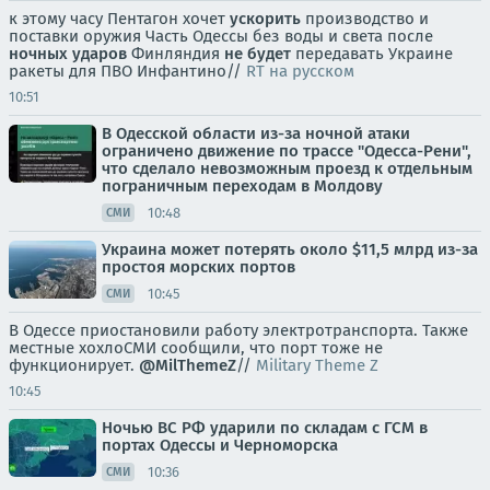
к этому часу Пентагон хочет
ускорить
производство и
поставки оружия Часть Одессы без воды и света после
ночных ударов
Финляндия
не будет
передавать Украине
ракеты для ПВО Инфантино//
RT на русском
10:51
В Одесской области из-за ночной атаки
ограничено движение по трассе "Одесса-Рени",
что сделало невозможным проезд к отдельным
пограничным переходам в Молдову
10:48
СМИ
Украина может потерять около $11,5 млрд из-за
простоя морских портов
10:45
СМИ
В Одессе приостановили работу электротранспорта. Также
местные хохлоСМИ сообщили, что порт тоже не
функционирует.
@MilThemeZ
//
Military Theme Z
10:45
Ночью ВС РФ ударили по складам с ГСМ в
портах Одессы и Черноморска
10:36
СМИ