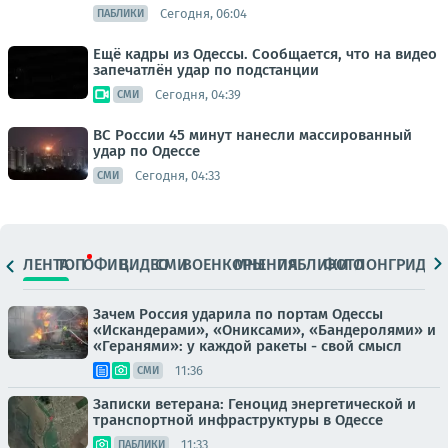
Сегодня, 06:04
ПАБЛИКИ
Ещё кадры из Одессы. Сообщается, что на видео
запечатлён удар по подстанции
Сегодня, 04:39
СМИ
ВС России 45 минут нанесли массированный
удар по Одессе
Сегодня, 04:33
СМИ
ЛЕНТА
ТОП
ОФИЦ.
ВИДЕО
СМИ
ВОЕНКОРЫ
МНЕНИЯ
ПАБЛИКИ
ФОТО
ЛОНГРИДЫ
Зачем Россия ударила по портам Одессы
«Искандерами», «Ониксами», «Бандеролями» и
«Геранями»: у каждой ракеты - свой смысл
11:36
СМИ
Записки ветерана: Геноцид энергетической и
транспортной инфраструктуры в Одессе
11:33
ПАБЛИКИ