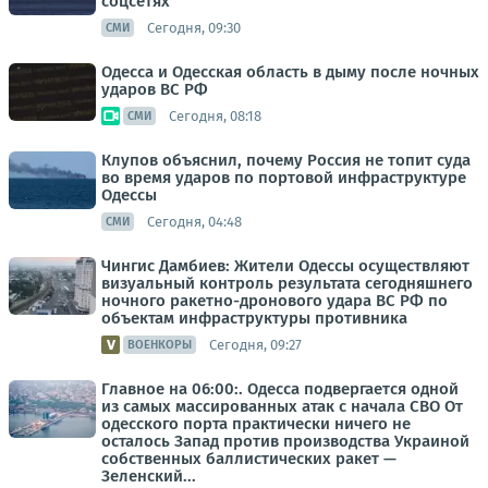
соцсетях
Сегодня, 09:30
СМИ
Одесса и Одесская область в дыму после ночных
ударов ВС РФ
Сегодня, 08:18
СМИ
Клупов объяснил, почему Россия не топит суда
во время ударов по портовой инфраструктуре
Одессы
Сегодня, 04:48
СМИ
Чингис Дамбиев: Жители Одессы осуществляют
визуальный контроль результата сегодняшнего
ночного ракетно-дронового удара ВС РФ по
объектам инфраструктуры противника
Сегодня, 09:27
ВОЕНКОРЫ
Главное на 06:00:. Одесса подвергается одной
из самых массированных атак с начала СВО От
одесского порта практически ничего не
осталось Запад против производства Украиной
собственных баллистических ракет —
Зеленский...