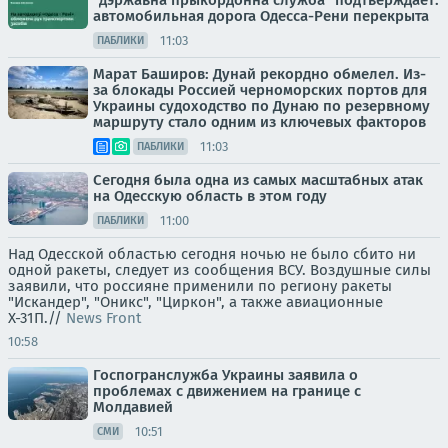
"дэржавна прыкордонна служба" подтверждает:
автомобильная дорога Одесса-Рени перекрыта
11:03
ПАБЛИКИ
Марат Баширов: Дунай рекордно обмелел. Из-
за блокады Россией черноморских портов для
Украины судоходство по Дунаю по резервному
маршруту стало одним из ключевых факторов
11:03
ПАБЛИКИ
Сегодня была одна из самых масштабных атак
на Одесскую область в этом году
11:00
ПАБЛИКИ
Над Одесской областью сегодня ночью не было сбито ни
одной ракеты, следует из сообщения ВСУ. Воздушные силы
заявили, что россияне применили по региону ракеты
"Искандер", "Оникс", "Циркон", а также авиационные
Х-31П.//
News Front
10:58
Госпогранслужба Украины заявила о
проблемах с движением на границе с
Молдавией
10:51
СМИ