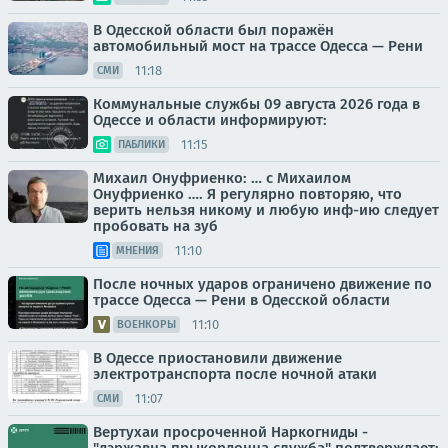
В Одесской области был поражён
автомобильный мост на трассе Одесса — Рени
11:18
СМИ
Коммунальные службы 09 августа 2026 года в
Одессе и области информируют:
11:15
ПАБЛИКИ
Михаил Онуфриенко: … с Михаилом
Онуфриенко …. Я регулярно повторяю, что
верить нельзя никому и любую инф-ию следует
пробовать на зуб
11:10
МНЕНИЯ
После ночных ударов ограничено движение по
трассе Одесса — Рени в Одесской области
11:10
ВОЕНКОРЫ
В Одессе приостановили движение
электротранспорта после ночной атаки
11:07
СМИ
Вертухаи просроченной Наркогниды -