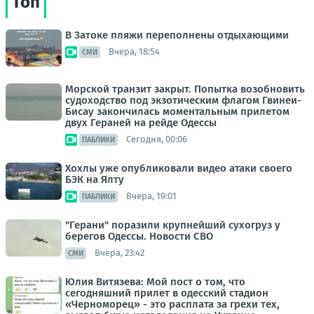
Топ
В Затоке пляжи переполнены отдыхающими
Вчера, 18:54
СМИ
Морской транзит закрыт. Попытка возобновить
судоходство под экзотическим флагом Гвинеи-
Бисау закончилась моментальным прилетом
двух Гераней на рейде Одессы
Сегодня, 00:06
ПАБЛИКИ
Хохлы уже опубликовали видео атаки своего
БЭК на Ялту
Вчера, 19:01
ПАБЛИКИ
"Герани" поразили крупнейший сухогруз у
берегов Одессы. Новости СВО
Вчера, 23:42
СМИ
Юлия Витязева: Мой пост о том, что
сегодняшний прилет в одесский стадион
«Черноморец» - это расплата за грехи тех,