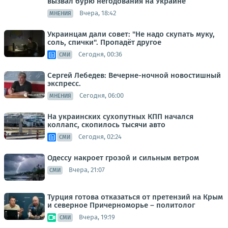
вызвал бурю негодования на Украине
Вчера, 18:42
МНЕНИЯ
Украинцам дали совет: "Не надо скупать муку,
соль, спички". Пропадёт другое
Сегодня, 00:36
СМИ
Сергей Лебедев: Вечерне-ночной новостишный
экспресс.
Сегодня, 06:00
МНЕНИЯ
На украинских сухопутных КПП начался
коллапс, скопилось тысячи авто
Сегодня, 02:24
СМИ
Одессу накроет грозой и сильным ветром
Вчера, 21:07
СМИ
Турция готова отказаться от претензий на Крым
и северное Причерноморье – политолог
Вчера, 19:19
СМИ