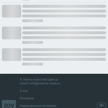
© Лента новостей Одессы
Email:
info@odessa-news.ru
О нас
Контакты
ZOV
18+
Редакционная политика