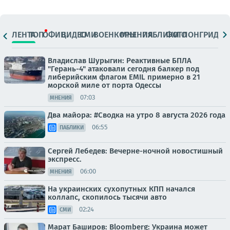
ЛЕНТА
ТОП
ОФИЦ.
ВИДЕО
СМИ
ВОЕНКОРЫ
МНЕНИЯ
ПАБЛИКИ
ФОТО
ЛОНГРИДЫ
Владислав Шурыгин: Реактивные БПЛА
"Герань-4" атаковали сегодня балкер под
либерийским флагом EMIL примерно в 21
морской миле от порта Одессы
07:03
МНЕНИЯ
Два майора: #Сводка на утро 8 августа 2026 года
06:55
ПАБЛИКИ
Сергей Лебедев: Вечерне-ночной новостишный
экспресс.
06:00
МНЕНИЯ
На украинских сухопутных КПП начался
коллапс, скопилось тысячи авто
02:24
СМИ
Марат Баширов: Bloomberg: Украина может