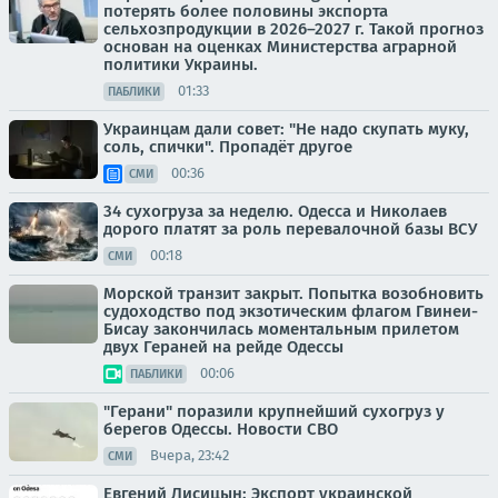
потерять более половины экспорта
сельхозпродукции в 2026–2027 г. Такой прогноз
основан на оценках Министерства аграрной
политики Украины.
01:33
ПАБЛИКИ
Украинцам дали совет: "Не надо скупать муку,
соль, спички". Пропадёт другое
00:36
СМИ
34 сухогруза за неделю. Одесса и Николаев
дорого платят за роль перевалочной базы ВСУ
00:18
СМИ
Морской транзит закрыт. Попытка возобновить
судоходство под экзотическим флагом Гвинеи-
Бисау закончилась моментальным прилетом
двух Гераней на рейде Одессы
00:06
ПАБЛИКИ
"Герани" поразили крупнейший сухогруз у
берегов Одессы. Новости СВО
Вчера, 23:42
СМИ
Евгений Лисицын: Экспорт украинской