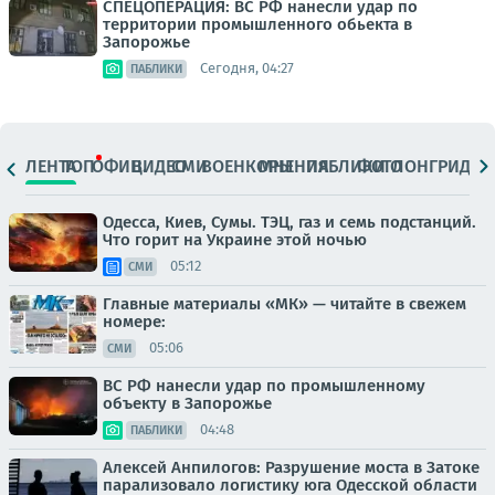
СПЕЦОПЕРАЦИЯ: ВС РФ нанесли удар по
территории промышленного обьекта в
Запорожье
Сегодня, 04:27
ПАБЛИКИ
ЛЕНТА
ТОП
ОФИЦ.
ВИДЕО
СМИ
ВОЕНКОРЫ
МНЕНИЯ
ПАБЛИКИ
ФОТО
ЛОНГРИДЫ
Одесса, Киев, Сумы. ТЭЦ, газ и семь подстанций.
Что горит на Украине этой ночью
05:12
СМИ
Главные материалы «МК» — читайте в свежем
номере:
05:06
СМИ
ВС РФ нанесли удар по промышленному
объекту в Запорожье
04:48
ПАБЛИКИ
Алексей Анпилогов: Разрушение моста в Затоке
парализовало логистику юга Одесской области