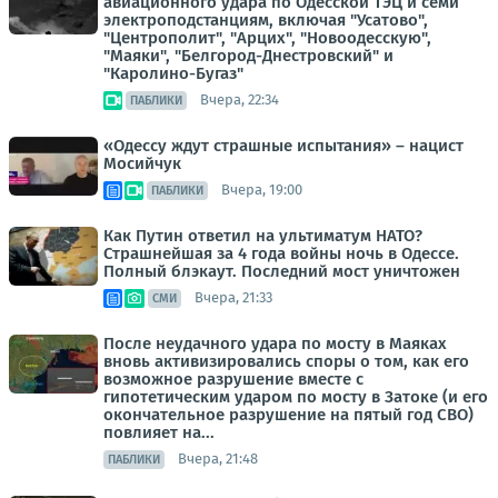
авиационного удара по Одесской ТЭЦ и семи
электроподстанциям, включая "Усатово",
"Центрополит", "Арцих", "Новоодесскую",
"Маяки", "Белгород-Днестровский" и
"Каролино-Бугаз"
Вчера, 22:34
ПАБЛИКИ
«Одессу ждут страшные испытания» – нацист
Мосийчук
Вчера, 19:00
ПАБЛИКИ
Как Путин ответил на ультиматум НАТО?
Страшнейшая за 4 года войны ночь в Одессе.
Полный блэкаут. Последний мост уничтожен
Вчера, 21:33
СМИ
После неудачного удара по мосту в Маяках
вновь активизировались споры о том, как его
возможное разрушение вместе с
гипотетическим ударом по мосту в Затоке (и его
окончательное разрушение на пятый год СВО)
повлияет на...
Вчера, 21:48
ПАБЛИКИ