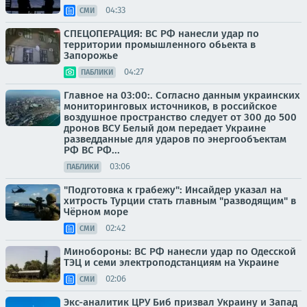
04:33
СМИ
СПЕЦОПЕРАЦИЯ: ВС РФ нанесли удар по
территории промышленного обьекта в
Запорожье
04:27
ПАБЛИКИ
Главное на 03:00:. Согласно данным украинских
мониторинговых источников, в российское
воздушное пространство следует от 300 до 500
дронов ВСУ Белый дом передает Украине
разведданные для ударов по энергообъектам
РФ ВС РФ...
03:06
ПАБЛИКИ
"Подготовка к грабежу": Инсайдер указал на
хитрость Турции стать главным "разводящим" в
Чёрном море
02:42
СМИ
Минобороны: ВС РФ нанесли удар по Одесской
ТЭЦ и семи электроподстанциям на Украине
02:06
СМИ
Экс-аналитик ЦРУ Биб призвал Украину и Запад