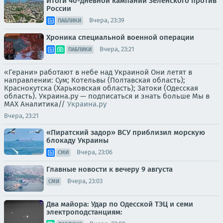
Итоги 40-дневной кампании Зеленского против
России
Вчера, 23:39
ПАБЛИКИ
Хроника специальной военной операции
Вчера, 23:21
ПАБЛИКИ
«Герани» работают в небе над Украиной Они летят в
направлении: Сум; Котельвы (Полтавская область);
Краснокутска (Харьковская область); Затоки (Одесская
область). Украина.ру — подписаться и знать больше Мы в
MAX Аналитика//
Украина.ру
Вчера, 23:21
«Пиратский задор» ВСУ приблизил морскую
блокаду Украины
Вчера, 23:06
СМИ
Главные новости к вечеру 9 августа
Вчера, 23:03
СМИ
Два майора: Удар по Одесской ТЭЦ и семи
электроподстанциям: