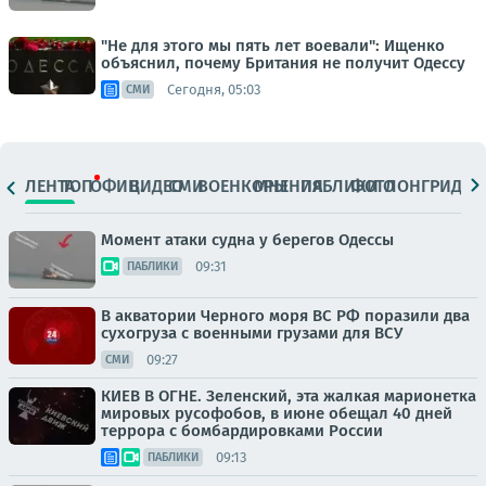
"Не для этого мы пять лет воевали": Ищенко
объяснил, почему Британия не получит Одессу
Сегодня, 05:03
СМИ
ЛЕНТА
ТОП
ОФИЦ.
ВИДЕО
СМИ
ВОЕНКОРЫ
МНЕНИЯ
ПАБЛИКИ
ФОТО
ЛОНГРИДЫ
Момент атаки судна у берегов Одессы
09:31
ПАБЛИКИ
В акватории Черного моря ВС РФ поразили два
сухогруза с военными грузами для ВСУ
09:27
СМИ
КИЕВ В ОГНЕ. Зеленский, эта жалкая марионетка
мировых русофобов, в июне обещал 40 дней
террора с бомбардировками России
09:13
ПАБЛИКИ