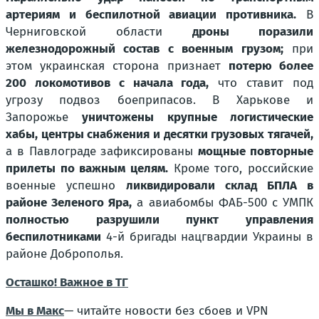
артериям и беспилотной авиации противника.
В
Черниговской области
дроны поразили
железнодорожный состав с военным грузом;
при
этом украинская сторона признает
потерю более
200 локомотивов с начала года,
что ставит под
угрозу подвоз боеприпасов. В Харькове и
Запорожье
уничтожены крупные логистические
хабы, центры снабжения и десятки грузовых тягачей,
а в Павлограде зафиксированы
мощные повторные
прилеты по важным целям.
Кроме того, российские
военные успешно
ликвидировали склад БПЛА в
районе Зеленого Яра,
а авиабомбы ФАБ-500 с УМПК
полностью разрушили пункт управления
беспилотниками
4-й бригады нацгвардии Украины в
районе Доброполья.
Осташко! Важное в ТГ
Мы в Макс
— читайте новости без сбоев и VPN