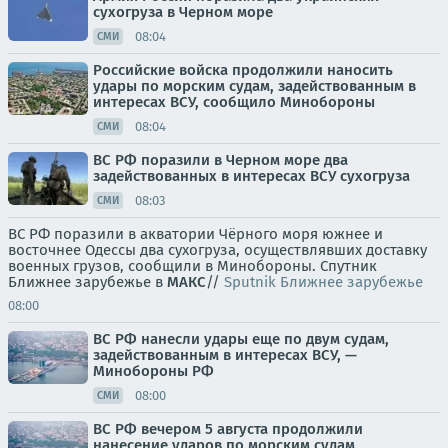
сухогруза в Черном море
08:04
СМИ
Российские войска продолжили наносить
удары по морским судам, задействованным в
интересах ВСУ, сообщило Минобороны
08:04
СМИ
ВС РФ поразили в Черном море два
задействованных в интересах ВСУ сухогруза
08:03
СМИ
ВС РФ поразили в акватории Чёрного моря южнее и
восточнее Одессы два сухогруза, осуществлявших доставку
военных грузов, сообщили в Минобороны. Спутник
Ближнее зарубежье в
MAКС
//
Sputnik Ближнее зарубежье
08:00
ВС РФ нанесли удары еще по двум судам,
задействованным в интересах ВСУ, —
Минобороны РФ
08:00
СМИ
ВС РФ вечером 5 августа продолжили
нанесение ударов по морским судам,