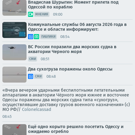
Владислав Шурыгин: Момент прилета под
Одессой по кораблю
09:00
МНЕНИЯ
Коммунальные службы 06 августа 2026 года в
Одессе и области информируют:
08:54
ПАБЛИКИ
ВС России поразили два морских судна в
акватории Черного моря
08:51
СМИ
Два сухогруза поражены около Одессы
08:48
СМИ
«Вчера вечером ударными беспилотными летательными
аппаратами в акватории Чёрного моря южнее и восточнее
Одессы поражены два морских судна типа «сухогруз»,
осуществлявшие доставку грузов военного назначения» (с)
МО РФ//
Colonelcassad
08:45
Ещё одно корыто решило посетить Одессу и
ожидаемо огребло