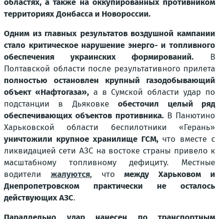
областях, а также на оккупированных противником
территориях Донбасса и Новороссии.
Одним из главных результатов воздушной кампании
стало критическое нарушение энерго- и топливного
обеспечения украинских формирований.
В
Полтавской области после результативного прилета
полностью остановлен крупный газодобывающий
объект «Нафтогаза»,
а в Сумской области удар по
подстанции в Дьяковке
обесточил целый ряд
обеспечивающих объектов противника.
В Панютино
Харьковской области беспилотники «Герань»
уничтожили крупное хранилище ГСМ,
что вместе с
ликвидацией сети АЗС на востоке страны привело к
масштабному топливному дефициту. Местные
водители
жалуются
, что
между Харьковом и
Днепропетровском практически не осталось
действующих АЗС
.
Параллельно удар нанесен по транспортным