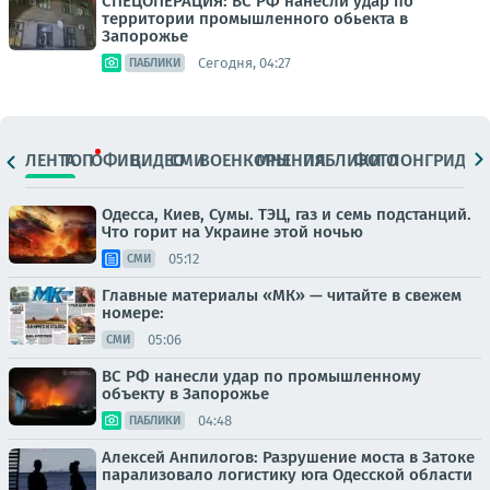
СПЕЦОПЕРАЦИЯ: ВС РФ нанесли удар по
территории промышленного обьекта в
Запорожье
Сегодня, 04:27
ПАБЛИКИ
ЛЕНТА
ТОП
ОФИЦ.
ВИДЕО
СМИ
ВОЕНКОРЫ
МНЕНИЯ
ПАБЛИКИ
ФОТО
ЛОНГРИДЫ
Одесса, Киев, Сумы. ТЭЦ, газ и семь подстанций.
Что горит на Украине этой ночью
05:12
СМИ
Главные материалы «МК» — читайте в свежем
номере:
05:06
СМИ
ВС РФ нанесли удар по промышленному
объекту в Запорожье
04:48
ПАБЛИКИ
Алексей Анпилогов: Разрушение моста в Затоке
парализовало логистику юга Одесской области