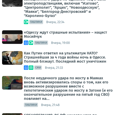
электроподстанциям, включая "Усатово",
"Центрополит", "Арцих", "Новоодесскую",
"Маяки", "Белгород-Днестровский" и
"Каролино-Бугаз"
Вчера, 22:34
ПАБЛИКИ
«Одессу ждут страшные испытания» – нацист
Мосийчук
Вчера, 19:00
ПАБЛИКИ
Как Путин ответил на ультиматум НАТО?
Страшнейшая за 4 года войны ночь в Одессе.
Полный блэкаут. Последний мост уничтожен
Вчера, 21:33
СМИ
После неудачного удара по мосту в Маяках
вновь активизировались споры о том, как его
возможное разрушение вместе с
гипотетическим ударом по мосту в Затоке (и его
окончательное разрушение на пятый год СВО)
повлияет на...
Вчера, 21:48
ПАБЛИКИ