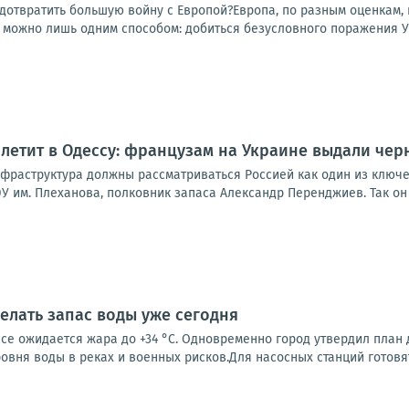
дотвратить большую войну с Европой?Европа, по разным оценкам, п
у можно лишь одним способом: добиться безусловного поражения Ук
летит в Одессу: французам на Украине выдали чер
нфраструктура должны рассматриваться Россией как один из ключ
У им. Плеханова, полковник запаса Александр Перенджиев. Так он 
делать запас воды уже сегодня
се ожидается жара до +34 °C. Одновременно город утвердил план
овня воды в реках и военных рисков.Для насосных станций готовят.