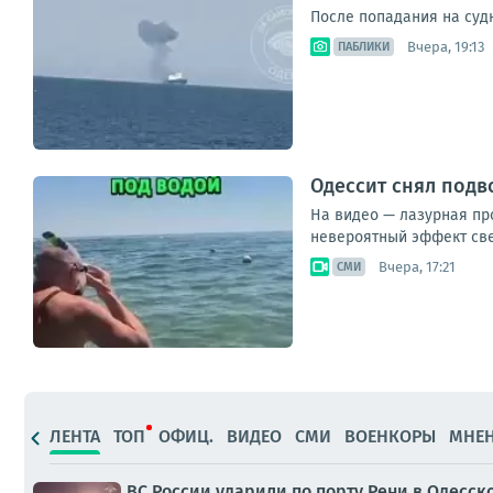
После попадания на с
Вчера, 19:13
ПАБЛИКИ
Одессит снял под
На видео — лазурная пр
невероятный эффект свеч
Вчера, 17:21
СМИ
ЛЕНТА
ТОП
ОФИЦ.
ВИДЕО
СМИ
ВОЕНКОРЫ
МНЕ
ВС России ударили по порту Рени в Одесск