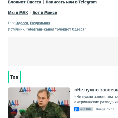
Блокнот Одесса
|
Написать нам в Telegram
Мы в МАХ
|
Бот в Максе
Гео:
Одесса
,
Раздельная
Источник:
Telegram-канал "Блокнот Одесса"
Топ
«Не нужно завоевы
«Не нужно завоевывать»
американские разведчик
Вчера, 17:13
МНЕНИЯ