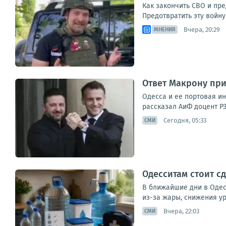
Как закончить СВО и пре
Предотвратить эту войн
Вчера, 20:29
МНЕНИЯ
Ответ Макрону при
Одесса и ее портовая и
рассказал АиФ доцент РЭ
Сегодня, 05:33
СМИ
Одесситам стоит с
В ближайшие дни в Одес
из-за жары, снижения ур
Вчера, 22:03
СМИ