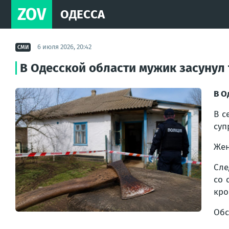
ZOV
ОДЕССА
6 июля 2026, 20:42
СМИ
В Одесской области мужик засунул 
В О
В с
суп
Жен
Сле
со 
кро
Обс