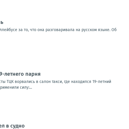
чь
лейбусе за то, что она разговаривала на русском языке. Об
9-летнего парня
ы ТЦК ворвались в салон такси, где находился 19-летний
именили силу:...
ел в судно