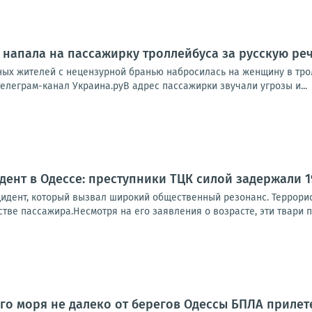
 напала на пассажирку троллейбуса за русскую ре
ных жителей с нецензурной бранью набросилась на женщину в трол
телеграм-канал Украина.руВ адрес пассажирки звучали угрозы и...
ент в Одессе: преступники ТЦК силой задержали 1
идент, который вызвал широкий общественный резонанс. Террорист
тве пассажира.Несмотря на его заявления о возрасте, эти твари пр
го моря не далеко от берегов Одессы БПЛА прилет