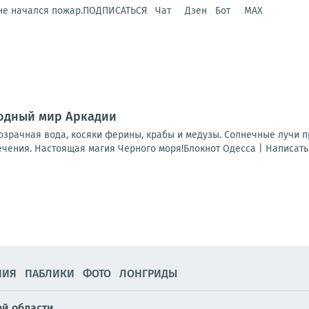
удне начался пожар.ПОДПИСАТЬСЯ Чат Дзен Бот MAX
водный мир Аркадии
озрачная вода, косяки ферины, крабы и медузы. Солнечные лучи 
ения. Настоящая магия Черного моря!Блокнот Одесса | Написать н
НИЯ
ПАБЛИКИ
ФОТО
ЛОНГРИДЫ
ой области