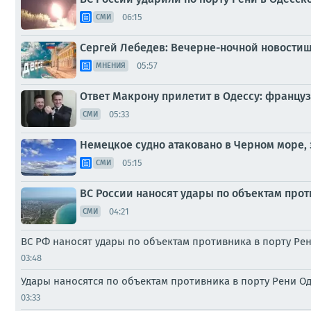
06:15
СМИ
Сергей Лебедев: Вечерне-ночной новостиш
05:57
МНЕНИЯ
Ответ Макрону прилетит в Одессу: францу
05:33
СМИ
Немецкое судно атаковано в Черном море, 
05:15
СМИ
ВС России наносят удары по объектам прот
04:21
СМИ
ВС РФ наносят удары по объектам противника в порту Ре
03:48
Удары наносятся по объектам противника в порту Рени О
03:33