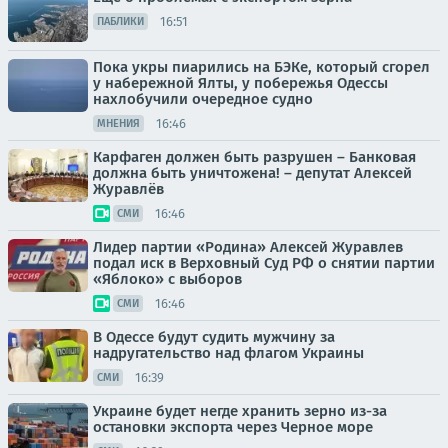
16:51
ПАБЛИКИ
Пока укры пиарились на БЭКе, который сгорел
у набережной Ялты, у побережья Одессы
нахлобучили очередное судно
16:46
МНЕНИЯ
Карфаген должен быть разрушен – Банковая
должна быть уничтожена! – депутат Алексей
Журавлёв
16:46
СМИ
Лидер партии «Родина» Алексей Журавлев
подал иск в Верховный Суд РФ о снятии партии
«Яблоко» с выборов
16:46
СМИ
В Одессе будут судить мужчину за
надругательство над флагом Украины
16:39
СМИ
Украине будет негде хранить зерно из-за
остановки экспорта через Черное море