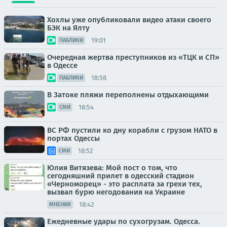
Хохлы уже опубликовали видео атаки своего
БЭК на Ялту
19:01
ПАБЛИКИ
Очередная жертва преступников из «ТЦК и СП»
в Одессе
18:58
ПАБЛИКИ
В Затоке пляжи переполнены отдыхающими
18:54
СМИ
ВС РФ пустили ко дну корабли с грузом НАТО в
портах Одессы
18:52
СМИ
Юлия Витязева: Мой пост о том, что
сегодняшний прилет в одесский стадион
«Черноморец» - это расплата за грехи тех,
вызвал бурю негодования на Украине
18:42
МНЕНИЯ
Ежедневные удары по сухогрузам. Одесса.