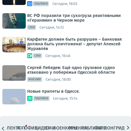
Сегодня, 18:03
ПАБЛИКИ
ВС РФ поразили три сухогруза реактивными
«Геранями» в Черном море
Сегодня, 14:12
СМИ
Карфаген должен быть разрушен – Банковая
должна быть уничтожена! – депутат Алексей
Журавлёв
Сегодня, 16:46
СМИ
Сергей Лебедев: Ещё одно грузовое судно
атаковано у побережья Одесской области
Сегодня, 18:00
МНЕНИЯ
Новые прилеты в Одессе.
Сегодня, 15:14
ПАБЛИКИ
ЛЕНТА
ТОП
ОФИЦ.
ВИДЕО
СМИ
ВОЕНКОРЫ
МНЕНИЯ
ПАБЛИКИ
ФОТО
ЛОНГРИДЫ