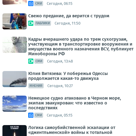
Сегодня, 06:15
СМИ
Свежо предание, да верится с трудом
Сегодня, 11:50
ПАБЛИКИ
Кадры вчерашнего удара по трем сухогрузам,
участвующим в транспортировке вооружения и
имущества военного назначения ВСУ, публикует
Минобороны РФ
Сегодня, 13:48
СМИ
Юлия Витязева: У побережья Одессы
продолжается какая-то движуха
Сегодня, 10:27
МНЕНИЯ
Немецкое судно атаковано в Черном море,
экипаж эвакуирован: что известно о
последствиях
Сегодня, 05:15
СМИ
Логика самоубийственной эскалации от
«джентльменской» войны к тотальной