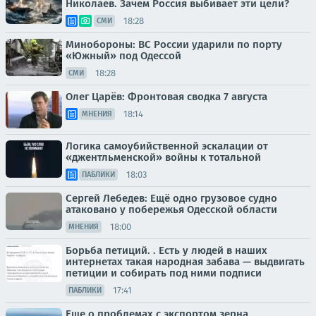
Николаев. Зачем Россия выбивает эти цели?
18:28
СМИ
Минобороны: ВС России ударили по порту
«Южный» под Одессой
18:28
СМИ
Олег Царёв: Фронтовая сводка 7 августа
18:14
МНЕНИЯ
Логика самоубийственной эскалации от
«джентльменской» войны к тотальной
18:03
ПАБЛИКИ
Сергей Лебедев: Ещё одно грузовое судно
атаковано у побережья Одесской области
18:00
МНЕНИЯ
Борьба петиций. . Есть у людей в наших
интернетах такая народная забава — выдвигать
петиции и собирать под ними подписи
17:41
ПАБЛИКИ
Еще о проблемах с экспортом зерна