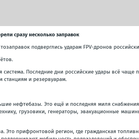
орели сразу несколько заправок
втозаправок подверглись ударам FPV-дронов российски
ётов.
я система. Последние дни российские удары всё чаще 
м станциям и резервуарам.
ьшие нефтебазы. Это ещё и последняя миля снабжения.
ехнику, грузовики, генераторы, эвакуационные маши
а. Это прифронтовой регион, где гражданская топлив
ы, поддерживают мобильность подразделений и обеспе