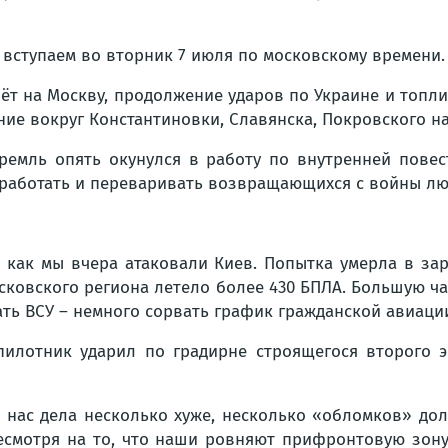
и вступаем во вторник 7 июля по московскому времени.
ёт на Москву, продолжение ударов по Украине и топли
ние вокруг Константиновки, Славянска, Покровского н
ремль опять окунулся в работу по внутренней повес
, работать и переваривать возвращающихся с войны лю
 как мы вчера атаковали Киев. Попытка умерла в зар
осковского региона летело более 430 БПЛА. Большую ча
ать ВСУ – немного сорвать график гражданской авиаци
пилотник ударил по градирне строящегося второго э
 у нас дела несколько хуже, несколько «обломков» дол
Несмотря на то, что наши ровняют прифронтовую зону