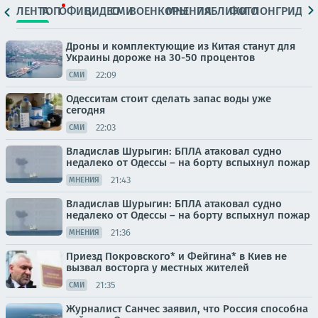
ЛЕНТА
ТОП
ОФИЦ.
ВИДЕО
СМИ
ВОЕНКОРЫ
МНЕНИЯ
ПАБЛИКИ
ФОТО
ЛОНГРИДЫ
Дроны и комплектующие из Китая станут для
Украины дороже на 30-50 процентов
22:09
СМИ
Одесситам стоит сделать запас воды уже
сегодня
22:03
СМИ
Владислав Шурыгин: БПЛА атаковал судно
недалеко от Одессы – на борту вспыхнул пожар
21:43
МНЕНИЯ
Владислав Шурыгин: БПЛА атаковал судно
недалеко от Одессы – на борту вспыхнул пожар
21:36
МНЕНИЯ
Приезд Покровского* и Фейгина* в Киев не
вызвал восторга у местных жителей
21:35
СМИ
Журналист Санчес заявил, что Россия способна