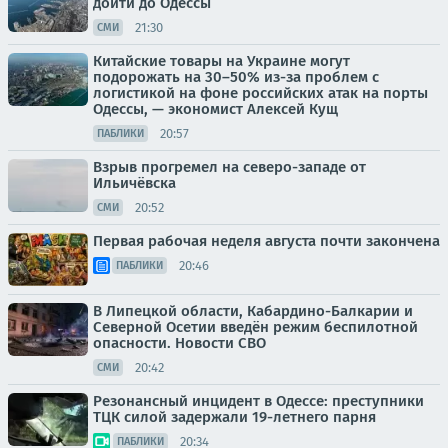
дойти до Одессы
21:30
СМИ
Китайские товары на Украине могут
подорожать на 30–50% из-за проблем с
логистикой на фоне российских атак на порты
Одессы, — экономист Алексей Кущ
20:57
ПАБЛИКИ
Взрыв прогремел на северо-западе от
Ильичёвска
20:52
СМИ
Первая рабочая неделя августа почти закончена
20:46
ПАБЛИКИ
В Липецкой области, Кабардино-Балкарии и
Северной Осетии введён режим беспилотной
опасности. Новости СВО
20:42
СМИ
Резонансный инцидент в Одессе: преступники
ТЦК силой задержали 19-летнего парня
20:34
ПАБЛИКИ