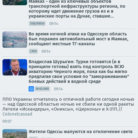
Маяках - один из ключевых объектов
транспортной инфраструктуры региона, по
которому идет движение грузов из и в
украинские порты на Дунае, ставшие...
09:14
ПАБЛИКИ
Во время ночной атаки на Одесскую область
был поражен автомобильный мост в Маяках,
сообщают местные ТГ-каналы
09:14
СМИ
Владислав Шурыгин: Турки готовятся (и в
принципе готовы) взять под контроль ВСЮ
акваторию Черного моря, пока как бы мягко
предлагая свои условия по "замораживанию"
боевых действий в водной среде
09:14
МНЕНИЯ
ППО Украины отчиталось о отличной работе сегодня ночью
— над Одесской областью ночью не сбили ни одной ракеты
Летели «Искандеры», «Ониксы», «Цирконы» и Х-31П.//
Colonelcassad
09:07
Жители Одессы жалуются на отключение света