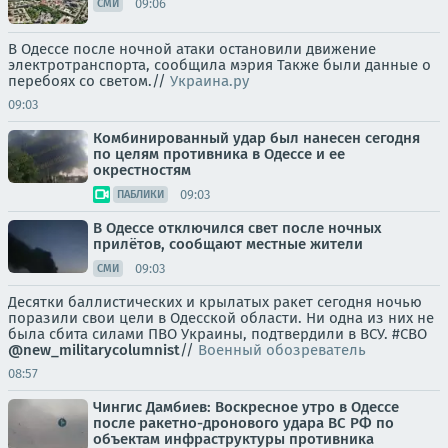
09:06
СМИ
В Одессе после ночной атаки остановили движение
электротранспорта, сообщила мэрия Также были данные о
перебоях со светом.//
Украина.ру
09:03
Комбинированный удар был нанесен сегодня
по целям противника в Одессе и ее
окрестностям
09:03
ПАБЛИКИ
В Одессе отключился свет после ночных
прилётов, сообщают местные жители
09:03
СМИ
Десятки баллистических и крылатых ракет сегодня ночью
поразили свои цели в Одесской области. Ни одна из них не
была сбита силами ПВО Украины, подтвердили в ВСУ. #СВО
@new_militarycolumnist
//
Военный обозреватель
08:57
Чингис Дамбиев: Воскресное утро в Одессе
после ракетно-дронового удара ВС РФ по
объектам инфраструктуры противника