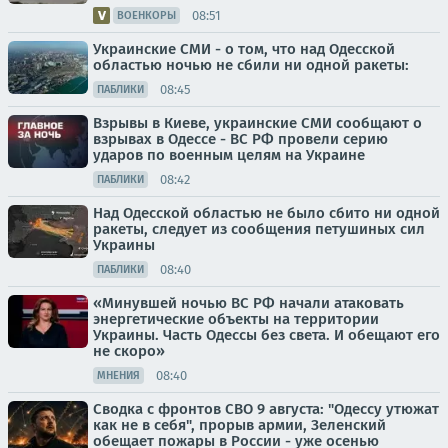
08:51
ВОЕНКОРЫ
Украинские СМИ - о том, что над Одесской
областью ночью не сбили ни одной ракеты:
08:45
ПАБЛИКИ
Взрывы в Киеве, украинские СМИ сообщают о
взрывах в Одессе - ВС РФ провели серию
ударов по военным целям на Украине
08:42
ПАБЛИКИ
Над Одесской областью не было сбито ни одной
ракеты, следует из сообщения петушиных сил
Украины
08:40
ПАБЛИКИ
«Минувшей ночью ВС РФ начали атаковать
энергетические объекты на территории
Украины. Часть Одессы без света. И обещают его
не скоро»
08:40
МНЕНИЯ
Сводка с фронтов СВО 9 августа: "Одессу утюжат
как не в себя", прорыв армии, Зеленский
обещает пожары в России - уже осенью