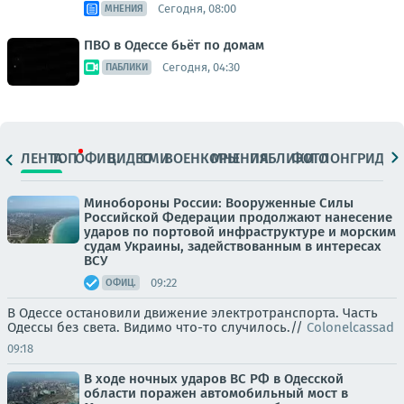
Сегодня, 08:00
МНЕНИЯ
ПВО в Одессе бьёт по домам
Сегодня, 04:30
ПАБЛИКИ
ЛЕНТА
ТОП
ОФИЦ.
ВИДЕО
СМИ
ВОЕНКОРЫ
МНЕНИЯ
ПАБЛИКИ
ФОТО
ЛОНГРИДЫ
Минобороны России: Вооруженные Силы
Российской Федерации продолжают нанесение
ударов по портовой инфраструктуре и морским
судам Украины, задействованным в интересах
ВСУ
09:22
ОФИЦ.
В Одессе остановили движение электротранспорта. Часть
Одессы без света. Видимо что-то случилось.//
Colonelcassad
09:18
В ходе ночных ударов ВС РФ в Одесской
области поражен автомобильный мост в