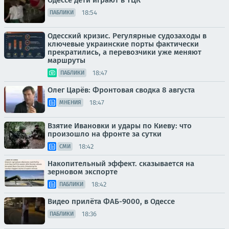
Одессе дети играют в ТЦК
18:54
ПАБЛИКИ
Одесский кризис. Регулярные судозаходы в
ключевые украинские порты фактически
прекратились, а перевозчики уже меняют
маршруты
18:47
ПАБЛИКИ
Олег Царёв: Фронтовая сводка 8 августа
18:47
МНЕНИЯ
Взятие Ивановки и удары по Киеву: что
произошло на фронте за сутки
18:42
СМИ
Накопительный эффект. сказывается на
зерновом экспорте
18:42
ПАБЛИКИ
Видео прилёта ФАБ-9000, в Одессе
18:36
ПАБЛИКИ