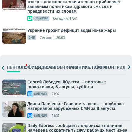
«экс» к должности значительно прибавляет
западным политикам здравого смысла и
правдивости их словам
Сегодня, 17:41
ПАБЛИКИ
Украине грозит дефицит воды из-за жары
Сегодня, 20:03
СМИ
ЛЕНТА
ТОП
ОФИЦ.
ВИДЕО
СМИ
ВОЕНКОРЫ
МНЕНИЯ
ПАБЛИКИ
ФОТО
ЛОНГРИДЫ
Сергей Лебедев: #Одесса — портовые
новостишки, 8 августа, суббота
21:37
МНЕНИЯ
Диана Панченко: Главное за день — подборка
материалов зарубежных СМИ за 8 августа
21:37
МНЕНИЯ
Daily Express сообщает: лондонская полиция
намерена сократить тысячу рабочих мест из-за