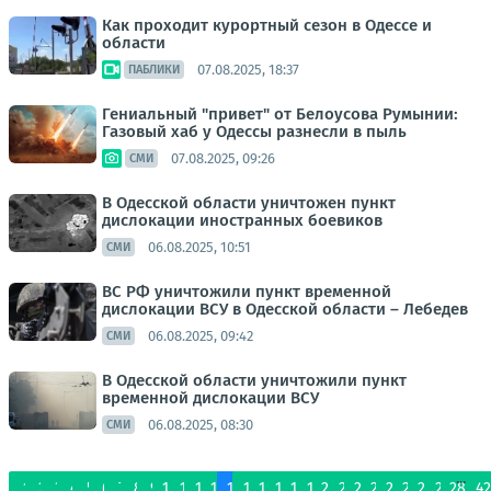
Как проходит курортный сезон в Одессе и
области
07.08.2025, 18:37
ПАБЛИКИ
Гениальный "привет" от Белоусова Румынии:
Газовый хаб у Одессы разнесли в пыль
07.08.2025, 09:26
СМИ
В Одесской области уничтожен пункт
дислокации иностранных боевиков
06.08.2025, 10:51
СМИ
ВС РФ уничтожили пункт временной
дислокации ВСУ в Одесской области – Лебедев
06.08.2025, 09:42
СМИ
В Одесской области уничтожили пункт
временной дислокации ВСУ
06.08.2025, 08:30
СМИ
...
1
2
3
4
5
6
7
8
9
10
11
12
13
14
15
16
17
18
19
20
21
22
23
24
25
26
27
28
4