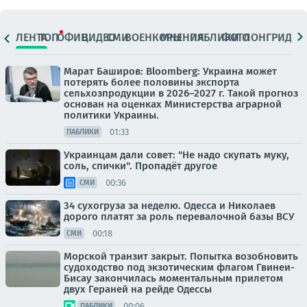
ЛЕНТА
ТОП
ОФИЦ.
ВИДЕО
СМИ
ВОЕНКОРЫ
МНЕНИЯ
ПАБЛИКИ
ФОТО
ЛОНГРИДЫ
Марат Баширов: Bloomberg: Украина может
потерять более половины экспорта
сельхозпродукции в 2026–2027 г. Такой прогноз
основан на оценках Министерства аграрной
политики Украины.
01:33
ПАБЛИКИ
Украинцам дали совет: "Не надо скупать муку,
соль, спички". Пропадёт другое
00:36
СМИ
34 сухогруза за неделю. Одесса и Николаев
дорого платят за роль перевалочной базы ВСУ
00:18
СМИ
Морской транзит закрыт. Попытка возобновить
судоходство под экзотическим флагом Гвинеи-
Бисау закончилась моментальным прилетом
двух Гераней на рейде Одессы
00:06
ПАБЛИКИ