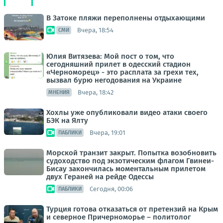
В Затоке пляжи переполнены отдыхающими
Вчера, 18:54
СМИ
Юлия Витязева: Мой пост о том, что
сегодняшний прилет в одесский стадион
«Черноморец» - это расплата за грехи тех,
вызвал бурю негодования на Украине
Вчера, 18:42
МНЕНИЯ
Хохлы уже опубликовали видео атаки своего
БЭК на Ялту
Вчера, 19:01
ПАБЛИКИ
Морской транзит закрыт. Попытка возобновить
судоходство под экзотическим флагом Гвинеи-
Бисау закончилась моментальным прилетом
двух Гераней на рейде Одессы
Сегодня, 00:06
ПАБЛИКИ
Турция готова отказаться от претензий на Крым
и северное Причерноморье – политолог