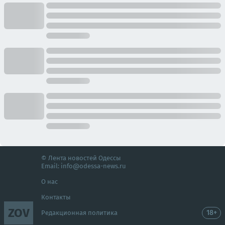
© Лента новостей Одессы
Email:
info@odessa-news.ru
О нас
Контакты
ZOV
18+
Редакционная политика