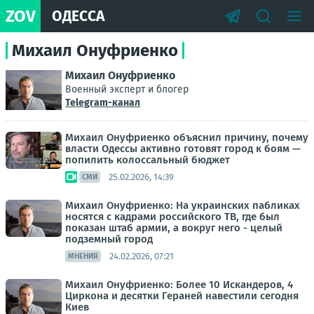
ZOV
ОДЕССА
Михаил Онуфриенко
Михаил Онуфриенко
Военный эксперт и блогер
Telegram-канал
Михаил Онуфриенко объяснил причину, почему
власти Одессы активно готовят город к боям —
попилить колоссальный бюджет
25.02.2026, 14:39
СМИ
Михаил Онуфриенко: На украинских пабликах
носятся с кадрами российского ТВ, где был
показан штаб армии, а вокруг него - целый
подземный город
24.02.2026, 07:21
МНЕНИЯ
Михаил Онуфриенко: Более 10 Искандеров, 4
Циркона и десятки Гераней навестили сегодня
Киев