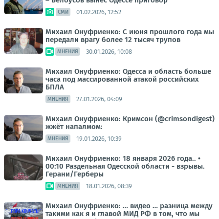
– Белоусов вынес Одессе приговор
01.02.2026, 12:52
СМИ
Михаил Онуфриенко: С июня прошлого года мы
передали врагу более 12 тысяч трупов
30.01.2026, 10:08
МНЕНИЯ
Михаил Онуфриенко: Одесса и область больше
часа под массированной атакой российских
БПЛА
27.01.2026, 04:09
МНЕНИЯ
Михаил Онуфриенко: Кримсон (@crimsondigest)
жжёт напалмом:
19.01.2026, 10:39
МНЕНИЯ
Михаил Онуфриенко: 18 января 2026 года.. •
00:10 Раздельная Одесской области - взрывы.
Герани/Герберы
18.01.2026, 08:39
МНЕНИЯ
Михаил Онуфриенко: … видео … разница между
такими как я и главой МИД РФ в том, что мы