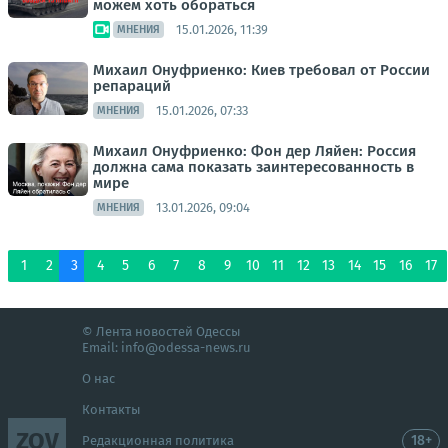
можем хоть обораться
15.01.2026, 11:39
МНЕНИЯ
Михаил Онуфриенко: Киев требовал от России
репараций
15.01.2026, 07:33
МНЕНИЯ
Михаил Онуфриенко: Фон дер Ляйен: Россия
должна сама показать заинтересованность в
мире
13.01.2026, 09:04
МНЕНИЯ
1
2
3
4
5
6
7
8
9
10
11
12
13
14
15
16
17
© Лента новостей Одессы
Email:
info@odessa-news.ru
О нас
Контакты
ZOV
18+
Редакционная политика