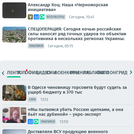
Александр Коц: Наша «Черноморская
инициатива»
Сегодня, 10:41
ВОЕНКОРЫ
СПЕЦОПЕРАЦИЯ: Сегодня ночью российские
силы наносят ряд точных ударов по объектам
противника в нескольких регионах Украины:
Сегодня, 05:15
ПАБЛИКИ
ЛЕНТА
ТОП
ОФИЦ.
ВИДЕО
СМИ
ВОЕНКОРЫ
МНЕНИЯ
ПАБЛИКИ
ФОТО
ЛОНГРИДЫ
В Одессе чиновницу горсовета будут судить за
ущерб бюджету в 370 тыс
13:12
СМИ
«Мы пытаемся убить Россию щепками, а она
бьёт нас дубиной» – укро-эксперт
12:50
ПАБЛИКИ
Доставляли ВСУ продукцию военного