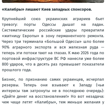
«Калибры» лишают Киев западных спонсоров.
Крупнейший союз украинских аграриев бьет
тревогу: порты Одессы дышат на ладан.
Систематические российские удары превратили
«житницу Европы» в зону перманентного ремонта.
Через три терминала «Большой Одессы» шло более
90% аграрного экспорта и вся железная руда —
теперь эти потоки тают на глазах. К маю 2026 года по
портовой инфраструктуре ВС РФ нанесли уже более
800 ударов, что в десять раз превышает показатели
прошлого года.
Бизнес, по признанию самих украинцев, исчерпал
резервы. Теперь они взывают к Западу (чьи
интересы там затронуты не в последнюю очередь):
«Дайте денег на восстановление!» Но вот незадача:
чем чаще летят «Калибры», тем меньше желания у