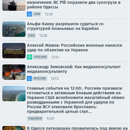
назначения: ВС РФ поразили два сухогруза в
районе Одессы
12:36
СМИ
Альфа-банку разрешили судиться со
структурой Ананьевых на Карибах
12:26
СМИ
Алексей Живов: Российские военные нанесли
удар по объектам на Украине
12:14
МНЕНИЯ
Александр Зимовский: Как медиаконсультант
медиаконсультанту
12:13
МНЕНИЯ
Главные события на 12:00:. Россиян призвали
готовиться к затяжным боевым действиям на
Украине США возобновили масштабный обмен
разведданными с Украиной для ударов по
России ВСУ атаковали Ярославль:
предварительной целью стал...
12:07
ПАБЛИКИ
В Одессе легковушка провалилась под землю на