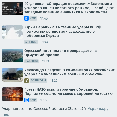
40-дневная «Операция возмездия» Зеленского
ускорила конец киевского режима, – сообщают
западные военные аналитики и экономисты
11:45
СМИ
Юрий Баранчик: Системные удары ВС РФ
полностью остановили судоходство у
побережья Одессы
11:44
МНЕНИЯ
Одесский порт плавно превращается в
Ормузский пролив
11:33
ПАБЛИКИ
Александр Сладков: В комментариях российских
ударов по украинским военным объектам
11:20
ВОЕНКОРЫ
Грузы НАТО встали границе с Украиной.
Подполье вышло на связь с хорошей новостью
11:15
СМИ
Удар нанесен по Одесской области (Затока)//
Украина.ру
11:07