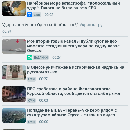
На Чёрном море катастрофа. "Колоссальный
удар": Такого не было за всю СВО
02:03
СМИ
Удар нанесён по Одесской области//
Украина.ру
00:49
Мониторинговые каналы публикуют видео
момента сегодняшнего удара по судну возле
Одессы
00:27
ПАБЛИКИ
В Одессе уничтожена историческая надпись на
русском языке
00:27
СМИ
ПВО сработала в районе Железногорска
Курской области, сообщается о столбе дыма
00:03
СМИ
Попадание БПЛА «Герань-4 сикер» рядом с
сухогрузом вблизи Одессы сняли на видео
00:00
СМИ