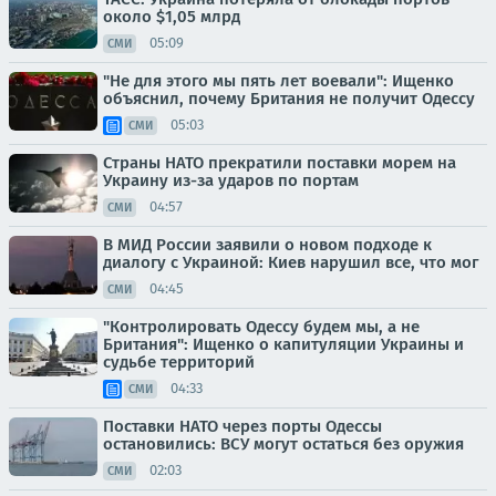
около $1,05 млрд
05:09
СМИ
"Не для этого мы пять лет воевали": Ищенко
объяснил, почему Британия не получит Одессу
05:03
СМИ
Страны НАТО прекратили поставки морем на
Украину из-за ударов по портам
04:57
СМИ
В МИД России заявили о новом подходе к
диалогу с Украиной: Киев нарушил все, что мог
04:45
СМИ
"Контролировать Одессу будем мы, а не
Британия": Ищенко о капитуляции Украины и
судьбе территорий
04:33
СМИ
Поставки НАТО через порты Одессы
остановились: ВСУ могут остаться без оружия
02:03
СМИ