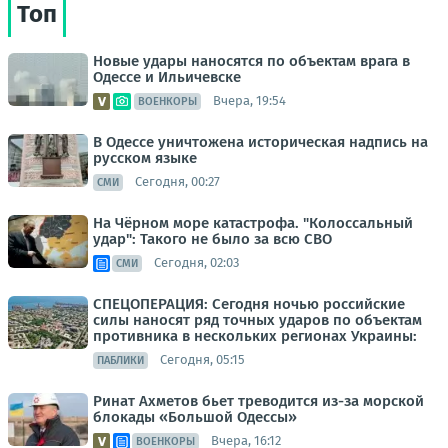
Топ
Новые удары наносятся по объектам врага в
Одессе и Ильичевске
Вчера, 19:54
ВОЕНКОРЫ
В Одессе уничтожена историческая надпись на
русском языке
Сегодня, 00:27
СМИ
На Чёрном море катастрофа. "Колоссальный
удар": Такого не было за всю СВО
Сегодня, 02:03
СМИ
СПЕЦОПЕРАЦИЯ: Сегодня ночью российские
силы наносят ряд точных ударов по объектам
противника в нескольких регионах Украины:
Сегодня, 05:15
ПАБЛИКИ
Ринат Ахметов бьет треводится из-за морской
блокады «Большой Одессы»
Вчера, 16:12
ВОЕНКОРЫ