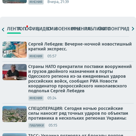
Вчера, 21:39
МНЕНИЯ
ЛЕНТА
ТОП
ОФИЦ.
ВИДЕО
СМИ
ВОЕНКОРЫ
МНЕНИЯ
ПАБЛИКИ
ФОТО
ЛОНГРИДЫ
Сергей Лебедев: Вечерне-ночной новостишный
краткий экспресс.
05:57
МНЕНИЯ
Страны НАТО прекратили поставки вооружений
и грузов двойного назначения в порты
Одесского региона из-за ежедневных ударов
российских войск, сообщил РИА Новости
координатор пророссийского николаевского
подполья Сергей Лебедев
05:24
МНЕНИЯ
СПЕЦОПЕРАЦИЯ: Сегодня ночью российские
силы наносят ряд точных ударов по объектам
противника в нескольких регионах Украины:
05:15
ПАБЛИКИ
ТАСС: Украина потеряла от блокады портов