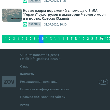
31.07.2026, 11:25
ПАБЛИКИ
Новые кадры поражений с помощью БпЛА
"Герань" сухогрузов в акватории Черного моря
и в портах Одесса/Южный
31.07.2026, 10:10
ПАБЛИКИ
...
1
2
3
4
5
6
7
8
9
10
11
12
13
14
15
16
17
18
19
20
21
22
23
24
10
© Лента новостей Одессы
Email:
info@odessa-news.ru
О нас
Контакты
ZOV
18+
Редакционная политика
Политика конфиденциальности
Правила пользования сайтом
Архив