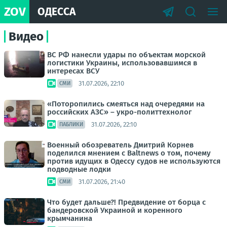
ZOV
ОДЕССА
Видео
ВС РФ нанесли удары по объектам морской
логистики Украины, использовавшимся в
интересах ВСУ
31.07.2026, 22:10
СМИ
«Поторопились смеяться над очередями на
российских АЗС» – укро-политтехнолог
31.07.2026, 22:10
ПАБЛИКИ
Военный обозреватель Дмитрий Корнев
поделился мнением с Baltnews о том, почему
против идущих в Одессу судов не используются
подводные лодки
31.07.2026, 21:40
СМИ
Что будет дальше?! Предвидение от борца с
бандеровской Украиной и коренного
крымчанина