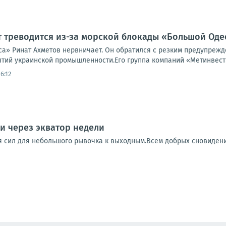
т треводится из-за морской блокады «Большой Од
а» Ринат Ахметов нервничает. Он обратился с резким предупреж
ятий украинской промышленности.Его группа компаний «Метинвест»
6:12
и через экватор недели
я сил для небольшого рывочка к выходным.Всем добрых сновидений