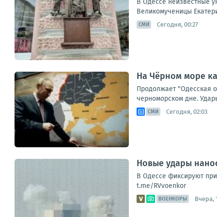
В Одессе неизвестные ун
Великомученицы Екатери
Сегодня, 00:27
СМИ
На Чёрном море ка
Продолжает "Одесская о
черноморском дне. Удары
Сегодня, 02:03
СМИ
Новые удары нанос
В Одессе фиксируют прил
t.me/RVvoenkor
Вчера, 
ВОЕНКОРЫ