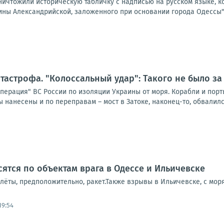
ичтожили историческую табличку с надписью на русском языке, ко
ны Александрийской, заложенного при основании города Одессы". 
тастрофа. "Колоссальный удар": Такого не было за
перация" ВС России по изоляции Украины от моря. Корабли и порт
 нанесены и по переправам – мост в Затоке, наконец-то, обвалился.
ятся по объектам врага в Одессе и Ильичевске
ёты, предположительно, ракет.Также взрывы в Ильичевске, с моря
19:54