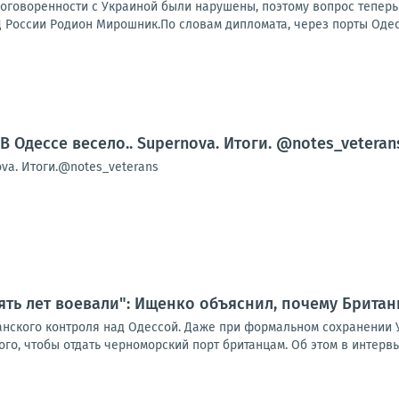
договоренности с Украиной были нарушены, поэтому вопрос теперь
России Родион Мирошник.По словам дипломата, через порты Одесс
В Одессе весело.. Supernova. Итоги. @notes_veteran
va. Итоги.@notes_veterans
пять лет воевали": Ищенко объяснил, почему Британ
танского контроля над Одессой. Даже при формальном сохранении 
ого, чтобы отдать черноморский порт британцам. Об этом в интервь