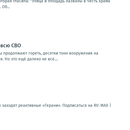
торая гласила: "Улица и площадь названы в честь храма
Об...
 всю СВО
ы продолжают гореть, десятки тонн вооружения на
 Но это ещё далеко не всё....
 заходят реактивные «Герани». Подписаться на RV: MAX |