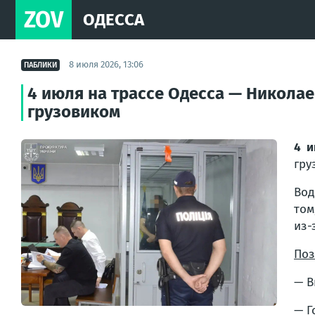
ZOV
ОДЕССА
8 июля 2026, 13:06
ПАБЛИКИ
4 июля на трассе Одесса — Никола
грузовиком
4 и
гру
Вод
том
из-
Поз
— В
— Г