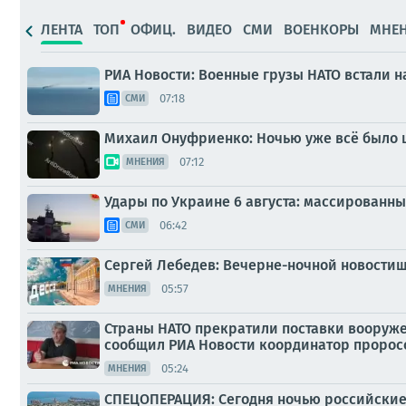
ЛЕНТА
ТОП
ОФИЦ.
ВИДЕО
СМИ
ВОЕНКОРЫ
МНЕ
РИА Новости: Военные грузы НАТО встали н
07:18
СМИ
Михаил Онуфриенко: Ночью уже всё было ш
07:12
МНЕНИЯ
Удары по Украине 6 августа: массированны
06:42
СМИ
Сергей Лебедев: Вечерне-ночной новостиш
05:57
МНЕНИЯ
Страны НАТО прекратили поставки вооруже
сообщил РИА Новости координатор пророс
05:24
МНЕНИЯ
СПЕЦОПЕРАЦИЯ: Сегодня ночью российские 