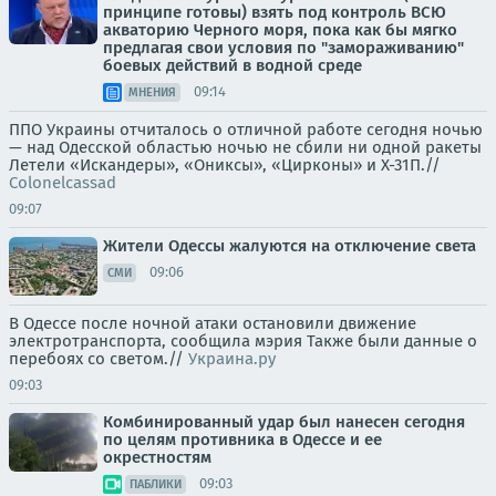
принципе готовы) взять под контроль ВСЮ
акваторию Черного моря, пока как бы мягко
предлагая свои условия по "замораживанию"
боевых действий в водной среде
09:14
МНЕНИЯ
ППО Украины отчиталось о отличной работе сегодня ночью
— над Одесской областью ночью не сбили ни одной ракеты
Летели «Искандеры», «Ониксы», «Цирконы» и Х-31П.//
Colonelcassad
09:07
Жители Одессы жалуются на отключение света
09:06
СМИ
В Одессе после ночной атаки остановили движение
электротранспорта, сообщила мэрия Также были данные о
перебоях со светом.//
Украина.ру
09:03
Комбинированный удар был нанесен сегодня
по целям противника в Одессе и ее
окрестностям
09:03
ПАБЛИКИ