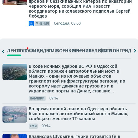
дронов и безэкипажных катеров по акватории
Черного моря, сообщил РИА Новости
координатор николаевского подполья Сергей
Лебедев
Сегодня, 08:00
МНЕНИЯ
ЛЕНТА
ТОП
ОФИЦ.
ВИДЕО
СМИ
ВОЕНКОРЫ
МНЕНИЯ
ПАБЛИКИ
ФОТО
ЛОНГРИДЫ
В ходе ночных ударов ВС РФ в Одесской
области поражен автомобильный мост в
Маяках - один из ключевых объектов
транспортной инфраструктуры региона, по
которому идет движение грузов из и в
украинские порты на Дунае, ставшие...
09:14
ПАБЛИКИ
Во время ночной атаки на Одесскую область
был поражен автомобильный мост в Маяках,
сообщают местные ТГ-каналы
09:14
СМИ
Владислав Шурыгин: Турки готовятся (и в