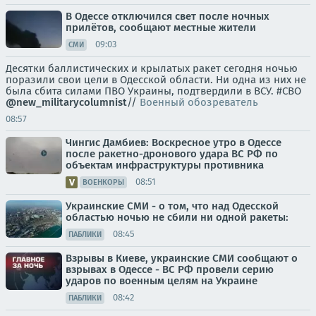
В Одессе отключился свет после ночных
прилётов, сообщают местные жители
09:03
СМИ
Десятки баллистических и крылатых ракет сегодня ночью
поразили свои цели в Одесской области. Ни одна из них не
была сбита силами ПВО Украины, подтвердили в ВСУ. #СВО
@new_militarycolumnist
//
Военный обозреватель
08:57
Чингис Дамбиев: Воскресное утро в Одессе
после ракетно-дронового удара ВС РФ по
объектам инфраструктуры противника
08:51
ВОЕНКОРЫ
Украинские СМИ - о том, что над Одесской
областью ночью не сбили ни одной ракеты:
08:45
ПАБЛИКИ
Взрывы в Киеве, украинские СМИ сообщают о
взрывах в Одессе - ВС РФ провели серию
ударов по военным целям на Украине
08:42
ПАБЛИКИ