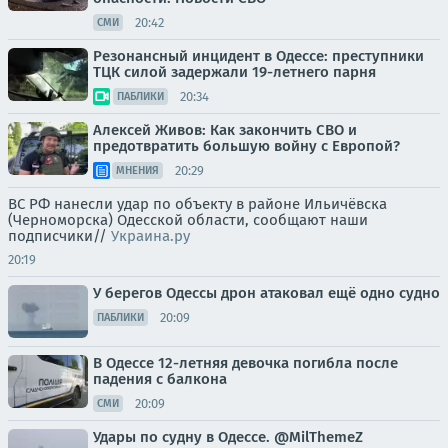
20:42
СМИ
Резонансный инцидент в Одессе: преступники
ТЦК силой задержали 19-летнего парня
20:34
ПАБЛИКИ
Алексей Живов: Как закончить СВО и
предотвратить большую войну с Европой?
20:29
МНЕНИЯ
ВС РФ нанесли удар по объекту в районе Ильичёвска
(Черноморска) Одесской области, сообщают наши
подписчики//
Украина.ру
20:19
У берегов Одессы дрон атаковал ещё одно судно
20:09
ПАБЛИКИ
В Одессе 12-летняя девочка погибла после
падения с балкона
20:09
СМИ
Удары по судну в Одессе. @MilThemeZ