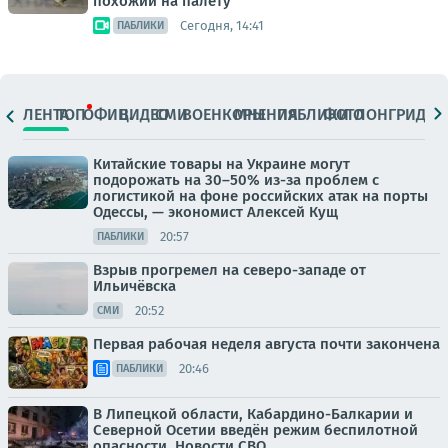
похожий на палету
Сегодня, 14:41
ПАБЛИКИ
ЛЕНТА
ТОП
ОФИЦ.
ВИДЕО
СМИ
ВОЕНКОРЫ
МНЕНИЯ
ПАБЛИКИ
ФОТО
ЛОНГРИДЫ
Китайские товары на Украине могут
подорожать на 30–50% из-за проблем с
логистикой на фоне российских атак на порты
Одессы, — экономист Алексей Кущ
20:57
ПАБЛИКИ
Взрыв прогремел на северо-западе от
Ильичёвска
20:52
СМИ
Первая рабочая неделя августа почти закончена
20:46
ПАБЛИКИ
В Липецкой области, Кабардино-Балкарии и
Северной Осетии введён режим беспилотной
опасности. Новости СВО