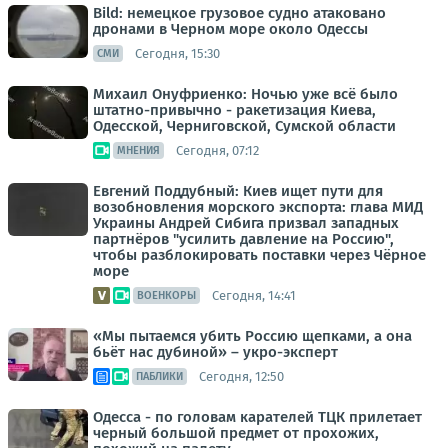
Bild: немецкое грузовое судно атаковано
дронами в Черном море около Одессы
Сегодня, 15:30
СМИ
Михаил Онуфриенко: Ночью уже всё было
штатно-привычно - ракетизация Киева,
Одесской, Черниговской, Сумской области
Сегодня, 07:12
МНЕНИЯ
Евгений Поддубный: Киев ищет пути для
возобновления морского экспорта: глава МИД
Украины Андрей Сибига призвал западных
партнёров "усилить давление на Россию",
чтобы разблокировать поставки через Чёрное
море
Сегодня, 14:41
ВОЕНКОРЫ
«Мы пытаемся убить Россию щепками, а она
бьёт нас дубиной» – укро-эксперт
Сегодня, 12:50
ПАБЛИКИ
Одесса - по головам карателей ТЦК прилетает
черный большой предмет от прохожих,