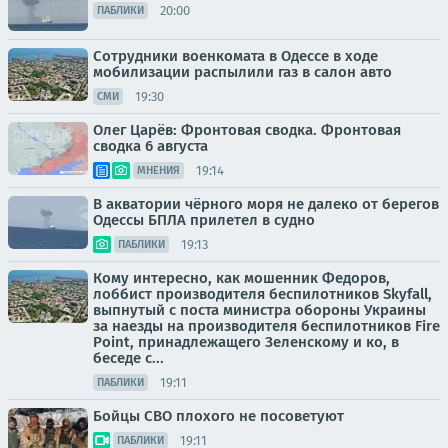
20:00
ПАБЛИКИ
Сотрудники военкомата в Одессе в ходе
мобилизации распылили газ в салон авто
19:30
СМИ
Олег Царёв: Фронтовая сводка. Фронтовая
сводка 6 августа
19:14
МНЕНИЯ
В акватории чёрного моря не далеко от берегов
Одессы БПЛА прилетел в судно
19:13
ПАБЛИКИ
Кому интересно, как мошенник Федоров,
лоббист производителя беспилотников Skyfall,
выпнутый с поста министра обороны Украины
за наезды на производителя беспилотников Fire
Point, принадлежащего Зеленскому и ко, в
беседе с...
19:11
ПАБЛИКИ
Бойцы СВО плохого не посоветуют
19:11
ПАБЛИКИ