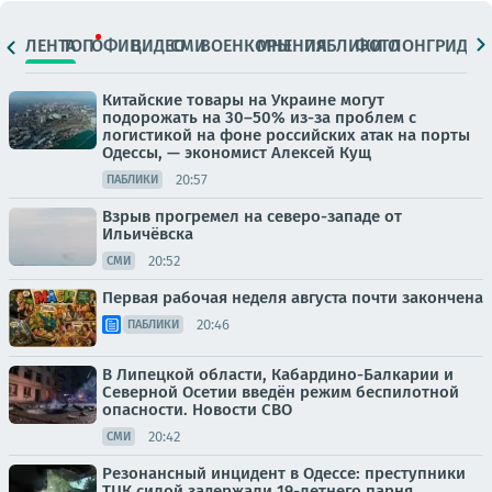
ЛЕНТА
ТОП
ОФИЦ.
ВИДЕО
СМИ
ВОЕНКОРЫ
МНЕНИЯ
ПАБЛИКИ
ФОТО
ЛОНГРИДЫ
Китайские товары на Украине могут
подорожать на 30–50% из-за проблем с
логистикой на фоне российских атак на порты
Одессы, — экономист Алексей Кущ
20:57
ПАБЛИКИ
Взрыв прогремел на северо-западе от
Ильичёвска
20:52
СМИ
Первая рабочая неделя августа почти закончена
20:46
ПАБЛИКИ
В Липецкой области, Кабардино-Балкарии и
Северной Осетии введён режим беспилотной
опасности. Новости СВО
20:42
СМИ
Резонансный инцидент в Одессе: преступники
ТЦК силой задержали 19-летнего парня