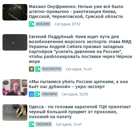
Михаил Онуфриенко: Ночью уже всё было
штатно-привычно - ракетизация Киева,
Одесской, Черниговской, Сумской области
Сегодня, 07:12
МНЕНИЯ
Евгений Поддубный: Киев ищет пути для
возобновления морского экспорта: глава МИД
Украины Андрей Сибига призвал западных
партнёров "усилить давление на Россию",
чтобы разблокировать поставки через Чёрное
море
Сегодня, 14:41
ВОЕНКОРЫ
«Мы пытаемся убить Россию щепками, а она
бьёт нас дубиной» – укро-эксперт
Сегодня, 12:50
ПАБЛИКИ
Одесса - по головам карателей ТЦК прилетает
черный большой предмет от прохожих,
похожий на палету
Сегодня, 14:41
ПАБЛИКИ