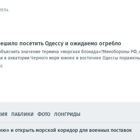
19:54
ешило посетить Одессу и ожидаемо огребло
объяснить значение термина «морская блокада»?Минобороны РФ,
и в акватории Черного моря южнее и восточнее Одессы поражены д
40
НИЯ
ПАБЛИКИ
ФОТО
ЛОНГРИДЫ
сию» и открыть морской коридор для военных поставок