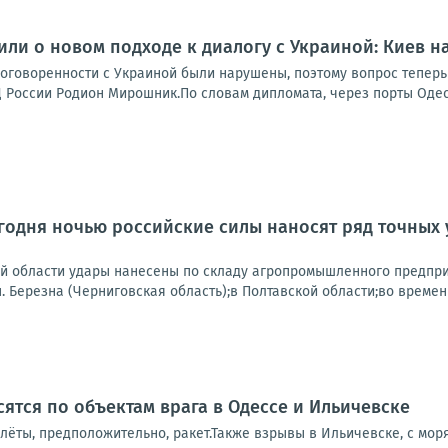
или о новом подходе к диалогу с Украиной: Киев на
договоренности с Украиной были нарушены, поэтому вопрос теперь
России Родион Мирошник.По словам дипломата, через порты Одесс
одня ночью российские силы наносят ряд точных 
ой области удары нанесены по складу агропромышленного предпри
.п. Березна (Черниговская область);в Полтавской области;во времен
ятся по объектам врага в Одессе и Ильичевске
ёты, предположительно, ракет.Также взрывы в Ильичевске, с моря