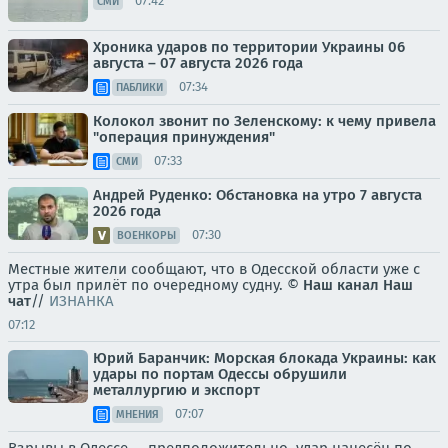
07:42
СМИ
Хроника ударов по территории Украины 06
августа – 07 августа 2026 года
07:34
ПАБЛИКИ
Колокол звонит по Зеленскому: к чему привела
"операция принуждения"
07:33
СМИ
Андрей Руденко: Обстановка на утро 7 августа
2026 года
07:30
ВОЕНКОРЫ
Местные жители сообщают, что в Одесской области уже с
утра был прилёт по очередному судну. ©
Наш канал
Наш
чат
//
ИЗНАНКА
07:12
Юрий Баранчик: Морская блокада Украины: как
удары по портам Одессы обрушили
металлургию и экспорт
07:07
МНЕНИЯ
Взрывы в Одессе — предположительно, удар нанесён по