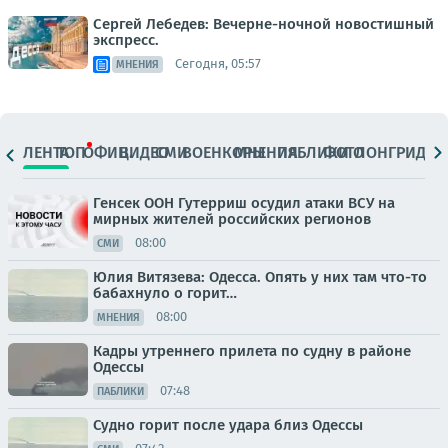
Сергей Лебедев: Вечерне-ночной новостишный
экспресс.
Сегодня, 05:57
МНЕНИЯ
ЛЕНТА
ТОП
ОФИЦ.
ВИДЕО
СМИ
ВОЕНКОРЫ
МНЕНИЯ
ПАБЛИКИ
ФОТО
ЛОНГРИДЫ
Генсек ООН Гутерриш осудил атаки ВСУ на
мирных жителей российских регионов
08:00
СМИ
Юлия Витязева: Одесса. Опять у них там что-то
бабахнуло о горит…
08:00
МНЕНИЯ
Кадры утреннего прилета по судну в районе
Одессы
07:48
ПАБЛИКИ
Судно горит после удара близ Одессы