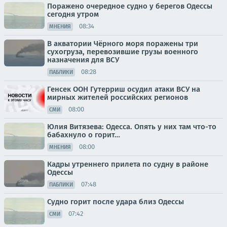
Поражено очередное судно у берегов Одессы
сегодня утром
08:34
МНЕНИЯ
В акватории Чёрного моря поражены три
сухогруза, перевозившие грузы военного
назначения для ВСУ
08:28
ПАБЛИКИ
Генсек ООН Гутерриш осудил атаки ВСУ на
мирных жителей российских регионов
08:00
СМИ
Юлия Витязева: Одесса. Опять у них там что-то
бабахнуло о горит…
08:00
МНЕНИЯ
Кадры утреннего прилета по судну в районе
Одессы
07:48
ПАБЛИКИ
Судно горит после удара близ Одессы
07:42
СМИ