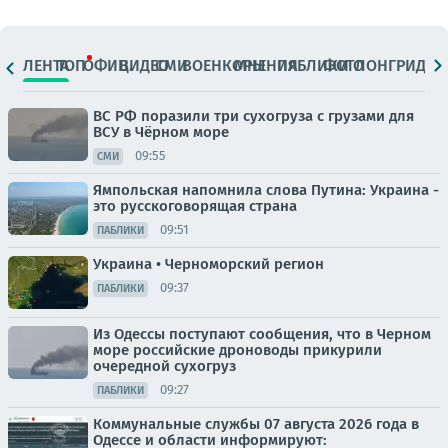
ЛЕНТА
ТОП
ОФИЦ.
ВИДЕО
СМИ
ВОЕНКОРЫ
МНЕНИЯ
ПАБЛИКИ
ФОТО
ЛОНГРИДЫ
ВС РФ поразили три сухогруза с грузами для
ВСУ в Чёрном море
09:55
СМИ
Ямпольская напомнила слова Путина: Украина -
это русскоговорящая страна
09:51
ПАБЛИКИ
Украина • Черноморский регион
09:37
ПАБЛИКИ
Из Одессы поступают сообщения, что в Черном
море российские дроноводы прикурили
очередной сухогруз
09:27
ПАБЛИКИ
Коммунальные службы 07 августа 2026 года в
Одессе и области информируют: