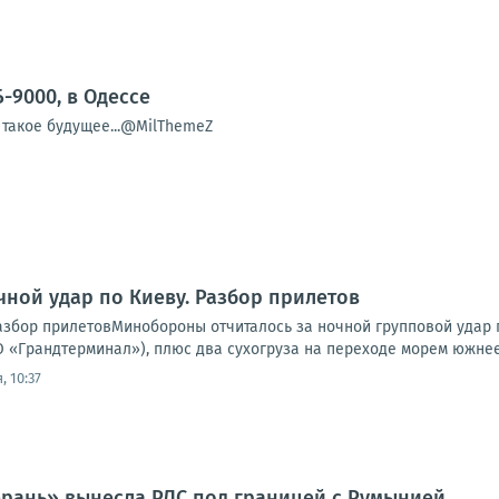
-9000, в Одессе
 такое будущее...@MilThemeZ
чной удар по Киеву. Разбор прилетов
Разбор прилетовМинобороны отчиталось за ночной групповой удар 
 «Грандтерминал»), плюс два сухогруза на переходе морем южнее 
, 10:37
ерань» вынесла РЛС под границей с Румынией