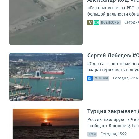
«Герань» вынесла РЛС п
большой дальности обнар
Сегодня
ВОЕНКОРЫ
Сергей Лебедев: #О
#Одесса — портовые ново
охарактеризовать в двух
Сегодня, 21:37
МНЕНИЯ
Турция закрывает
Россию изолируют в Чёрн
сообщает Bloomberg. Гла
Сегодня, 15:22
СМИ