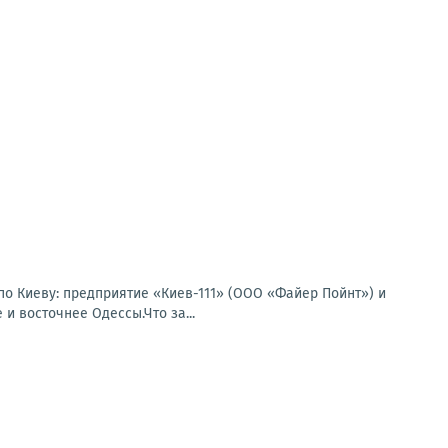
по Киеву: предприятие «Киев-111» (ООО «Файер Пойнт») и
и восточнее Одессы.Что за...