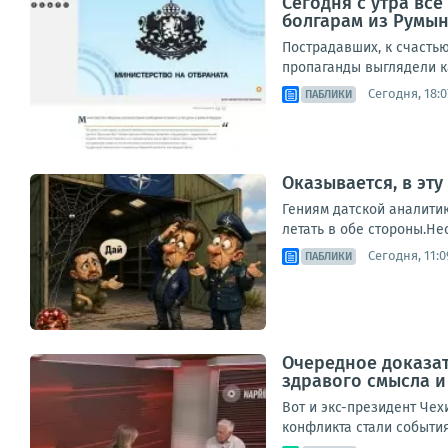
Сегодня с утра вс
болгарам из Румын
Пострадавших, к счастью
пропаганды выглядели ка
Сегодня, 18:0
ПАБЛИКИ
Оказывается, в эт
Гениям датской аналити
летать в обе стороны.Не
Сегодня, 11:0
ПАБЛИКИ
Очередное доказат
здравого смысла и
Вот и экс-президент Чех
конфликта стали события