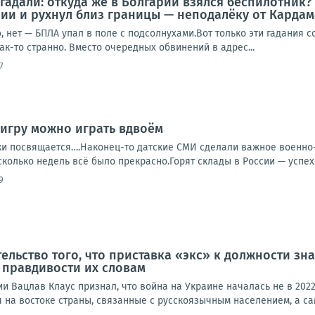
е гадали: откуда же в Болгарии взялся беспилотник
ии и рухнул близ границы — неподалёку от Кардама
, нет — БПЛА упал в поле с подсолнухами.Вот только эти гадания 
к-то странно. Вместо очередных обвинений в адрес...
7
у игру можно играть вдвоём
ки посвящается….Наконец-то датские СМИ сделали важное военно-а
сколько недель всё было прекрасно.Горят склады в России — успех
9
ельство того, что приставка «экс» к должности з
 правдивости их словам
ии Вацлав Клаус признал, что война на Украине началась не в 2022
 на востоке страны, связанные с русскоязычным населением, а сам