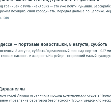
од границей с РумыниейАрциз — это уже почти Румыния. Бессарабс
ужил позицию, снял координаты, передал дальше по цепочке. Чере
, 12:10
десса — портовые новостишки, 8 августа, суббота
стишки, 8 августа, суббота.Радиационный фон над портом - 0.17 
 словах: наглость и жадность.На рейде - сгоревший малый сухогруз 
 Дарданеллы
ом море? Анкара ограничила проход коммерческих судов в Чёрное 
вное управление береговой безопасности Турции уведомило нескол