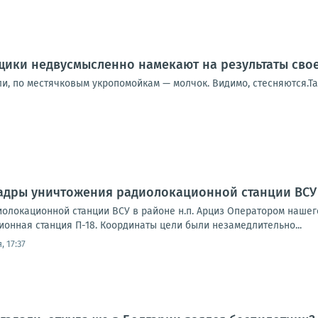
щики недвусмысленно намекают на результаты сво
или, по местячковым укропомойкам — молчок. Видимо, стесняются.
адры уничтожения радиолокационной станции ВСУ 
олокационной станции ВСУ в районе н.п. Арциз Оператором наше
онная станция П-18. Координаты цели были незамедлительно...
, 17:37