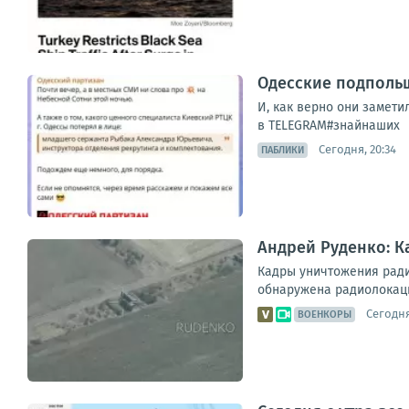
Одесские подполь
И, как верно они замет
в TELEGRAM#знайнаших
Сегодня, 20:34
ПАБЛИКИ
Андрей Руденко: К
Кадры уничтожения ради
обнаружена радиолокаци
Сегодня
ВОЕНКОРЫ