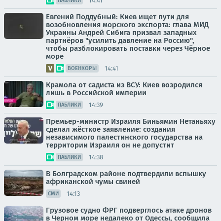
14:41
ПАБЛИКИ
Евгений Поддубный: Киев ищет пути для
возобновления морского экспорта: глава МИД
Украины Андрей Сибига призвал западных
партнёров "усилить давление на Россию",
чтобы разблокировать поставки через Чёрное
море
14:41
ВОЕНКОРЫ
Крамола от садиста из ВСУ: Киев возродился
лишь в Российской империи
14:39
ПАБЛИКИ
Премьер-министр Израиля Биньямин Нетаньяху
сделал жёсткое заявление: создания
независимого палестинского государства на
территории Израиля он не допустит
14:38
ПАБЛИКИ
В Болградском районе подтвердили вспышку
африканской чумы свиней
14:13
СМИ
Грузовое судно ФРГ подверглось атаке дронов
в Черном море недалеко от Одессы, сообщила