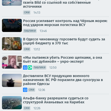
газета Bild со ссылкой на собственные
источники
14:13
СМИ
Россия усиливает контроль над Чёрным морем:
под ударом морская логистика ВСУ
13:46
ПАБЛИКИ
В Одессе чиновницу горсовета будут судить за
ущерб бюджету в 370 тыс
13:12
СМИ
«Мы пытаемся убить Россию щепками, а она
бьёт нас дубиной» – укро-эксперт
12:50
ПАБЛИКИ
Доставляли ВСУ продукцию военного
назначения: ВС РФ поразили два сухогруза в
районе Одессы
12:36
СМИ
Альфа-банку разрешили судиться со
структурой Ананьевых на Карибах
12:26
СМИ