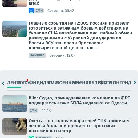
штаб
Сегодня, 06:42
СМИ
Главные события на 12:00:. Россиян призвали
готовиться к затяжным боевым действиям на
Украине США возобновили масштабный обмен
разведданными с Украиной для ударов по
России ВСУ атаковали Ярославль:
предварительной целью стал...
Сегодня, 12:07
ПАБЛИКИ
ЛЕНТА
ТОП
ОФИЦ.
ВИДЕО
СМИ
ВОЕНКОРЫ
МНЕНИЯ
ПАБЛИКИ
ФОТО
ЛОНГРИДЫ
Bild: Судно, принадлежащее компании из ФРГ,
подверглось атаке БПЛА недалеко от Одессы
14:43
СМИ
Одесса - по головам карателей ТЦК прилетает
черный большой предмет от прохожих,
похожий на палету