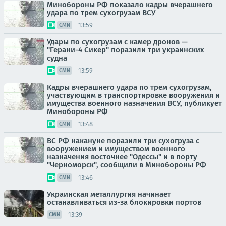
Минобороны РФ показало кадры вчерашнего
удара по трем сухогрузам ВСУ
13:59
СМИ
Удары по сухогрузам с камер дронов —
"Герани-4 Сикер" поразили три украинских
судна
13:59
СМИ
Кадры вчерашнего удара по трем сухогрузам,
участвующим в транспортировке вооружения и
имущества военного назначения ВСУ, публикует
Минобороны РФ
13:48
СМИ
ВС РФ накануне поразили три сухогруза с
вооружением и имуществом военного
назначения восточнее "Одессы" и в порту
"Черноморск", сообщили в Минобороны РФ
13:46
СМИ
Украинская металлургия начинает
останавливаться из-за блокировки портов
13:39
СМИ