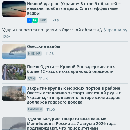
Ночной удар по Украине: В огне 6 областей –
названы подбитые цели. Слиты эффектные
кадры
12:09
СМИ
Удары наносятся по целям в Одесской области//
Украина.ру
12:04
Одесские вайбы
11:58
МНЕНИЯ
Поезд Одесса — Кривой Рог задерживается
более 12 часов из-за дроновой опасности
11:58
СМИ
Закрытие крупных морских портов в районе
Одессы остановило экспорт железной руды с
Украины, что приведет к потере миллиардов
долларов годового дохода
11:56
ПАБЛИКИ
Эдуард Басурин: Оперативные данные
Минобороны России за 7 августа 2026 года
подтверждают, что приоритетным