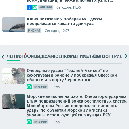
коммуникаций, а также ключевых узлов...
Сегодня, 11:56
МНЕНИЯ
Юлия Витязева: У побережья Одессы
продолжается какая-то движуха
Сегодня, 10:27
МНЕНИЯ
ЛЕНТА
ТОП
ОФИЦ.
ВИДЕО
СМИ
ВОЕНКОРЫ
МНЕНИЯ
ПАБЛИКИ
ФОТО
ЛОНГРИДЫ
Очередные удары "Гераней-4 сикер" по
сухогрузам в районе у побережья Одесской
области и в порту Черноморск
13:59
ПАБЛИКИ
Морские дьяволы на охоте. Операторы ударных
БпЛА подразделений войск беспилотных систем
Минобороны России продолжают наносить
удары по объектам морской логистики
Украины, использующейся в нуждах ВСУ
13:59
ПАБЛИКИ