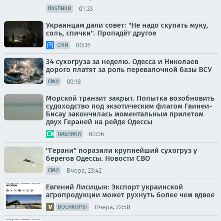
01:33
ПАБЛИКИ
Украинцам дали совет: "Не надо скупать муку,
соль, спички". Пропадёт другое
00:36
СМИ
34 сухогруза за неделю. Одесса и Николаев
дорого платят за роль перевалочной базы ВСУ
00:18
СМИ
Морской транзит закрыт. Попытка возобновить
судоходство под экзотическим флагом Гвинеи-
Бисау закончилась моментальным прилетом
двух Гераней на рейде Одессы
00:06
ПАБЛИКИ
"Герани" поразили крупнейший сухогруз у
берегов Одессы. Новости СВО
Вчера, 23:42
СМИ
Евгений Лисицын: Экспорт украинской
агропродукции может рухнуть более чем вдвое
Вчера, 22:58
ВОЕНКОРЫ