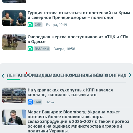
Турция готова отказаться от претензий на Крым
и северное Причерноморье – политолог
Вчера, 19:19
СМИ
Очередная жертва преступников из «ТЦК и СП»
в Одессе
Вчера, 18:58
ПАБЛИКИ
ЛЕНТА
ТОП
ОФИЦ.
ВИДЕО
СМИ
ВОЕНКОРЫ
МНЕНИЯ
ПАБЛИКИ
ФОТО
ЛОНГРИДЫ
На украинских сухопутных КПП начался
коллапс, скопилось тысячи авто
02:24
СМИ
Марат Баширов: Bloomberg: Украина может
потерять более половины экспорта
сельхозпродукции в 2026–2027 г. Такой прогноз
основан на оценках Министерства аграрной
политики Украины.