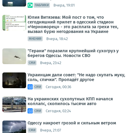
Вчера, 19:01
ПАБЛИКИ
Юлия Витязева: Мой пост о том, что
сегодняшний прилет в одесский стадион
«Черноморец» - это расплата за грехи тех,
вызвал бурю негодования на Украине
Вчера, 18:42
МНЕНИЯ
"Герани" поразили крупнейший сухогруз у
берегов Одессы. Новости СВО
Вчера, 23:42
СМИ
Украинцам дали совет: "Не надо скупать муку,
соль, спички". Пропадёт другое
Сегодня, 00:36
СМИ
На украинских сухопутных КПП начался
коллапс, скопилось тысячи авто
Сегодня, 02:24
СМИ
Одессу накроет грозой и сильным ветром
Вчера, 21:07
СМИ