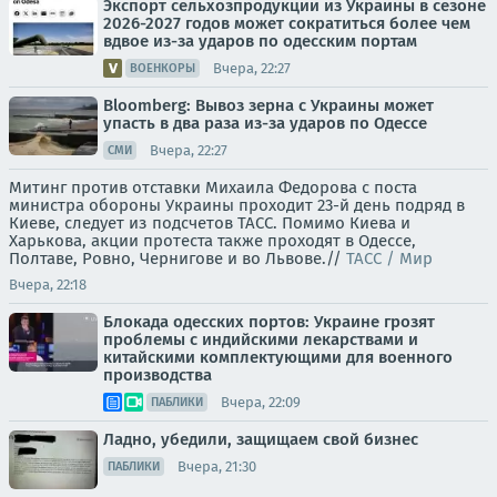
Экспорт сельхозпродукции из Украины в сезоне
2026-2027 годов может сократиться более чем
вдвое из-за ударов по одесским портам
Вчера, 22:27
ВОЕНКОРЫ
Bloomberg: Вывоз зерна с Украины может
упасть в два раза из-за ударов по Одессе
Вчера, 22:27
СМИ
Митинг против отставки Михаила Федорова с поста
министра обороны Украины проходит 23-й день подряд в
Киеве, следует из подсчетов ТАСС. Помимо Киева и
Харькова, акции протеста также проходят в Одессе,
Полтаве, Ровно, Чернигове и во Львове.//
ТАСС / Мир
Вчера, 22:18
Блокада одесских портов: Украине грозят
проблемы с индийскими лекарствами и
китайскими комплектующими для военного
производства
Вчера, 22:09
ПАБЛИКИ
Ладно, убедили, защищаем свой бизнес
Вчера, 21:30
ПАБЛИКИ