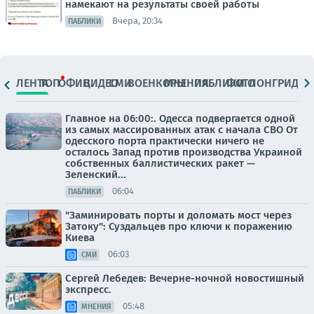
намекают на результаты своей работы
Вчера, 20:34
ПАБЛИКИ
ЛЕНТА
ТОП
ОФИЦ.
ВИДЕО
СМИ
ВОЕНКОРЫ
МНЕНИЯ
ПАБЛИКИ
ФОТО
ЛОНГРИДЫ
Главное на 06:00:. Одесса подвергается одной
из самых массированных атак с начала СВО От
одесского порта практически ничего не
осталось Запад против производства Украиной
собственных баллистических ракет —
Зеленский...
06:04
ПАБЛИКИ
"Заминировать порты и доломать мост через
Затоку": Суздальцев про ключи к поражению
Киева
06:03
СМИ
Сергей Лебедев: Вечерне-ночной новостишный
экспресс.
05:48
МНЕНИЯ