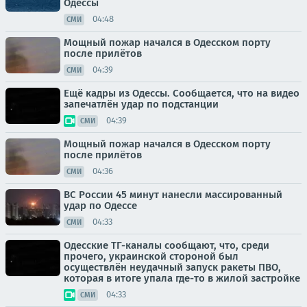
Одессы
04:48
СМИ
Мощный пожар начался в Одесском порту
после прилётов
04:39
СМИ
Ещё кадры из Одессы. Сообщается, что на видео
запечатлён удар по подстанции
04:39
СМИ
Мощный пожар начался в Одесском порту
после прилётов
04:36
СМИ
ВС России 45 минут нанесли массированный
удар по Одессе
04:33
СМИ
Одесские ТГ-каналы сообщают, что, среди
прочего, украинской стороной был
осуществлён неудачный запуск ракеты ПВО,
которая в итоге упала где-то в жилой застройке
04:33
СМИ