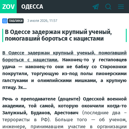
ZOV
ОДЕССА
3 июля 2026, 11:57
ПАБЛИКИ
В Одессе задержан крупный ученый,
помогавший бороться с нацистами
В Одессе задержан крупный ученый, помогавший
бороться с нацистами.
Наконец-то у гестаповцев
удача — наконец-то они не бабку со Староконки
покрутили, торгующую из-под полы пионерскими
галстуками и олимпийскими мишками, а крупную
птицу. Эх…
Речь о преподавателе (доценте) Одесской военной
академии, той самой, которую окончили когда-то
Залужный, Буданов, Арестович
(последние два –
террористы в РФ). Больше того — об ученом,
инженере, принимавшем участие в организации