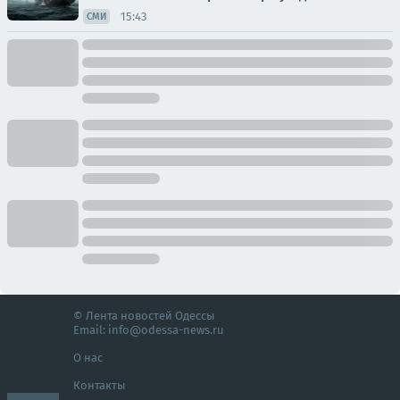
15:43
СМИ
© Лента новостей Одессы
Email:
info@odessa-news.ru
О нас
Контакты