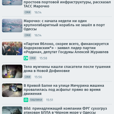
простоев портовой инфраструктуры, рассказал
ТАСС Марочко
16:14
СМИ
Марочко: с начала недели ни один
крупногабаритный корабль не зашёл в порт
Одессы
16:14
СМИ
«Партия Яблоко, скорее всего, финансируется
Ходорковским*» - заявил лидер партии
«Родина», депутат Госдумы Алексей Журавлев
15:58
СМИ
Тело мужчины нашли спасатели после тушения
дома в Новой Дофиновке
15:56
СМИ
В Кривой Балке на улице Мичурина машина
провалилась под асфальт прямо во время
движения
15:51
ПАБЛИКИ
Bild: принадлежащий компании ФРГ сухогруз
атакован БПЛА в Чёрном море у Одессы