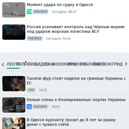
Момент удара по судну в Одессе
Сегодня, 08:21
ПАБЛИКИ
Россия усиливает контроль над Чёрным морем:
под ударом морская логистика ВСУ
Сегодня, 13:46
ПАБЛИКИ
ЛЕНТА
ТОП
ОФИЦ.
ВИДЕО
СМИ
ВОЕНКОРЫ
МНЕНИЯ
ПАБЛИКИ
ФОТО
ЛОНГРИДЫ
Тысячи фур стоят неделю на границе Украины с
ЕС
18:22
СМИ
Новые слезы о блокированных портах Украины
18:10
ПАБЛИКИ
В Одессе курсанту грозит до 8 лет за кражу
денег с чужого счёта