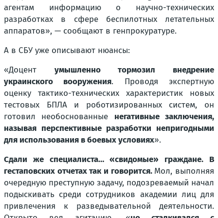
агентам информацию о научно-технических
разработках в сфере беспилотных летательных
аппаратов», — сообщают в генпрокуратуре.
А в СБУ уже описывают нюансы:
«Доцент
умышленно тормозил внедрение
украинского вооружения
. Проводя экспертную
оценку тактико-технических характеристик новых
тестовых БПЛА и роботизированных систем, он
готовил необоснованные
негативные заключения,
называя перспективные разработки непригодными
для использования в боевых условиях
».
Сдали же специалиста… «свидомые» граждане. В
гестаповских отчетах так и говорится.
Мол, выполняя
очередную преступную задачу, подозреваемый начал
подыскивать среди сотрудников академии лиц для
привлечения к разведывательной деятельности.
Открыто вел агитацию, «
но сталкивался с