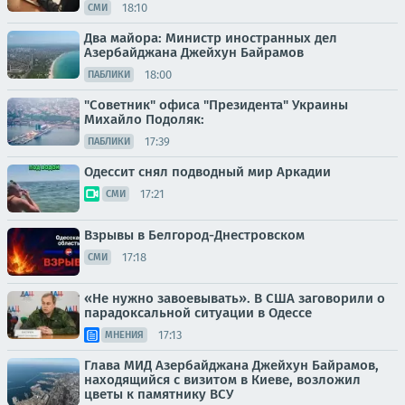
18:10
СМИ
Два майора: Министр иностранных дел
Азербайджана Джейхун Байрамов
18:00
ПАБЛИКИ
"Советник" офиса "Президента" Украины
Михайло Подоляк:
17:39
ПАБЛИКИ
Одессит снял подводный мир Аркадии
17:21
СМИ
Взрывы в Белгород-Днестровском
17:18
СМИ
«Не нужно завоевывать». В США заговорили о
парадоксальной ситуации в Одессе
17:13
МНЕНИЯ
Глава МИД Азербайджана Джейхун Байрамов,
находящийся с визитом в Киеве, возложил
цветы к памятнику ВСУ